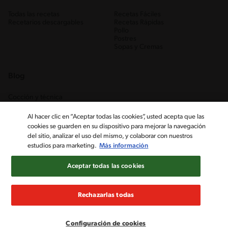
Todas las recetas
Recetas Fáciles
Recetarios descargables
Recetas Rápidas
Pollo
Postres
Sopas y Cremas
Blog
Cocción y técnica
Ingredientes
Recetas Caseras
Al hacer clic en “Aceptar todas las cookies”, usted acepta que las
Trucos
cookies se guarden en su dispositivo para mejorar la navegación
del sitio, analizar el uso del mismo, y colaborar con nuestros
estudios para marketing.
Más información
Aceptar todas las cookies
Rechazarlas todas
Nestlé Venezuela, S.A. RIF J-00012926-6 ©2019, Nestlé. Marcas
registradas por Société des Produits Nestlé, S.A. Vevey (Suiza)
Configuración de cookies