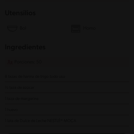
Utensilios
Bol
Horno
Ingredientes
Porciones: 50
8 tazas de harina de trigo todo uso
½ taza de azúcar
1 taza de margarina
1 huevo
1 lata de Dulce de Leche NESTLÉ® MOÇA