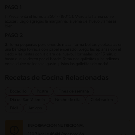
PASO 1
1.
Precalienta el horno a 350°F (180°C). Mezcla la harina con el
azúcar; luego agregas la margarina, la yema del huevo y amasas
bien.
PASO 2
2.
Toma pequeñas porciones de masa; forma bolitas y colócalas en
una bandeja forrada con papel encerado. Luego las aplanas con el
dedo y las pintas con la clara del huevo. Hornéalas por 15 min. o
hasta que se doren por el borde. Toma dos galletitas y las rellenas
con el dulce de leche al gusto. ¡Listas las galletitas de boda!
Recetas de Cocina Relacionadas
Bocadillo
Postre
Fines de semana
Día de San Valentín
Noche de cita
Celebracion
Fácil
Amigos
INFORMACIÓN NUTRICIONAL
110.7 kcal = 464kj /por porción