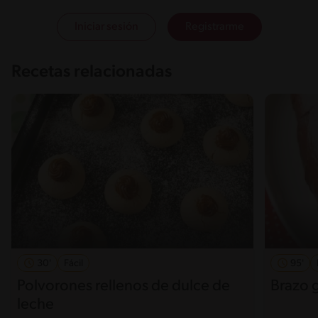
Iniciar sesión
Registrarme
Recetas relacionadas
30'
Fácil
95'
Polvorones rellenos de dulce de
Brazo g
leche