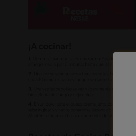
¡A cocinar!
1.
Derrite la mantequilla en una sartén. Añade las ceboll
a fuego medio por 5 minutos hasta que las cebollas com
2.
Una vez se vean suaves y transparentes, baja el fueg
cada 10 minutos para evitar que se queme alguna.
3.
Una vez las cebollas se vean ligeramente doradas, a
bien. Retira del fuego y deja enfriar.
4.
En un bowl bate el queso crema junto con lo que rest
salsa inglesa y vinagre balsámico. Sazona con sal y agre
Mantén refrigerado hasta el momento de utilizar.