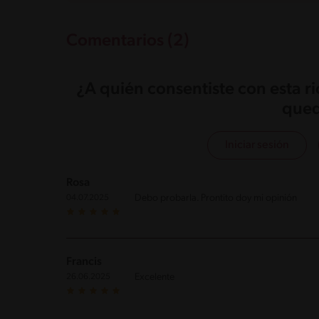
Comentarios (2)
¿A quién consentiste con esta r
qued
Iniciar sesión
Rosa
Debo probarla. Prontito doy mi opinión
04.07.2025
Francis
Excelente
26.06.2025