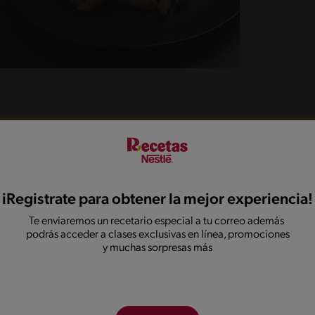
as y mezcla muy bien. Sazona con sal. Deja cocinar
iencen a ablandar.
o y tapa. Cocina por 30-40minutos, revolviendo
iRegistrate para obtener la mejor experiencia!
grega 2 cucharadas de crema de leche y mezcla
Te enviaremos un recetario especial a tu correo además
podrás acceder a clases exclusivas en línea, promociones
a de crema de leche. Agrega el jugo de limón,
y muchas sorpresas más
ga las cebollas caramelizadas. Mezcla muy bien.