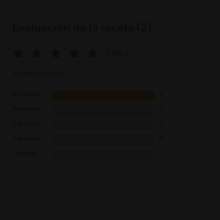
Evaluación de la receta (2)
5 de 5
2 calificaciones
5 estrellas
2
4 estrellas
0
3 estrellas
0
2 estrellas
0
1 estrella
0