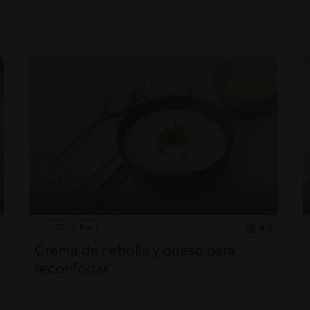
52'
Fácil
4.3
Crema de cebolla y queso para
reconfortar