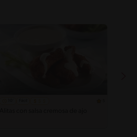
10'
Fácil
20'
5
Alitas con salsa cremosa de ajo
Dip d