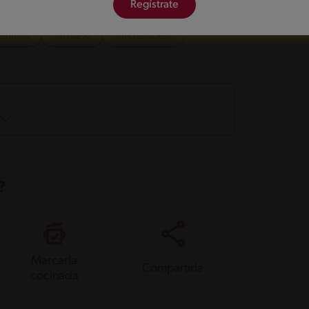
onadas
Regístrate
eritivos
Sin huevo
Sin crustáceos
?
Marcarla
Compartirla
cocinada