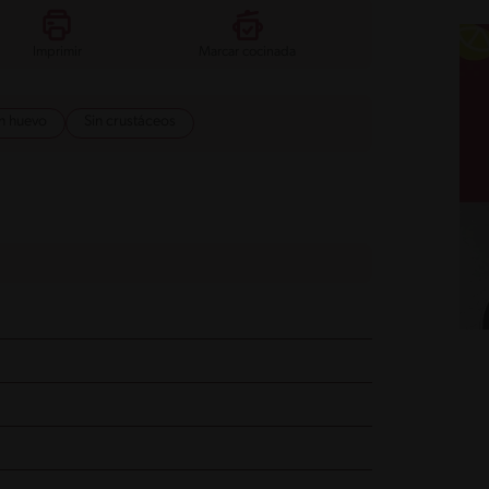
Imprimir
Marcar cocinada
in huevo
Sin crustáceos