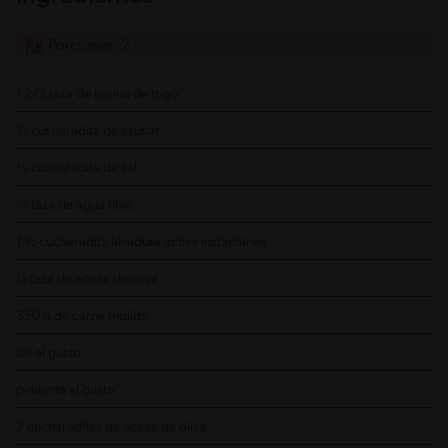
Porciones: 2
1 2/3 taza de harina de trigo
½ cucharadita de azúcar
½ cucharadita de sal
½ taza de agua tibia
1 ½ cucharadita levadura activa instantánea
¼ taza de aceite de oliva
350 g de carne molida
sal al gusto
pimienta al gusto
2 cucharaditas de aceite de oliva