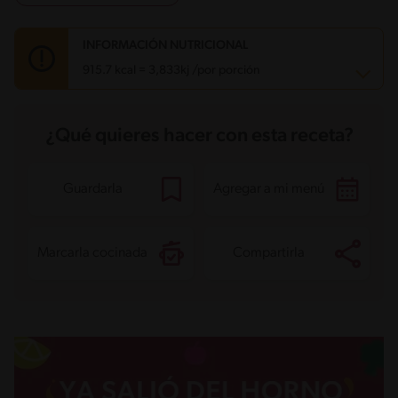
INFORMACIÓN NUTRICIONAL
915.7 kcal = 3,833kj /por porción
Carbohidratos
109.6 g
¿Qué quieres hacer con esta receta?
Energía
915.7 kcal
Grasas
26.7 g
Fibra
15.6 g
Proteína
64.6 g
Guardarla
Agregar a mi menú
Grasas saturadas
11.9 g
Sodio
1459.1 mg
Azúcares
9.9 g
Marcarla cocinada
Compartirla