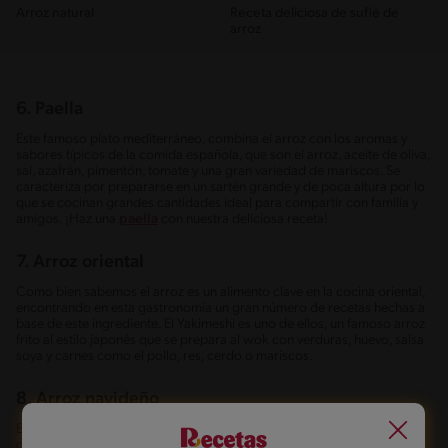
Arroz natural
Receta deliciosa de suflé de
arroz
6. Paella
Este famoso plato mediterráneo, combina el arroz con los aromas y
sabores típicos de la comida española, que son el arroz, aceite de oliva,
sal, azafrán, pimentón, tomate y una gran variedad de mariscos. Se
caracteriza por prepararse en un sartén grande y de poca altura por lo
que se cocinan grandes cantidades ideal para compartir con familia y
amigos. ¡Haz una
paella
con nuestra deliciosa receta!
7. Arroz oriental
Como bien sabemos el arroz es un alimento clave en la cocina oriental,
encontrando en esta gastronomía un gran número de recetas hechas a
base de este ingrediente. El Yakimeshi es uno de ellos, un famoso arroz
frito al estilo japonés que se prepara al wok con verduras, huevo, salsa
soya y carnes como el pollo, res, cerdo o mariscos.
8. Arroz navideño
Existen varias recetas con arroz que se preparan en épocas especiales
del año, como es el caso de la Navidad, convirtiéndose en una