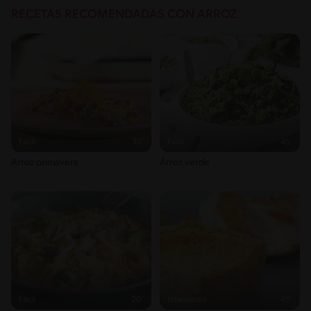
RECETAS RECOMENDADAS CON ARROZ
Fácil
35'
Fácil
45'
Arroz primavera
Arroz verde
Fácil
20'
Intermedio
45'