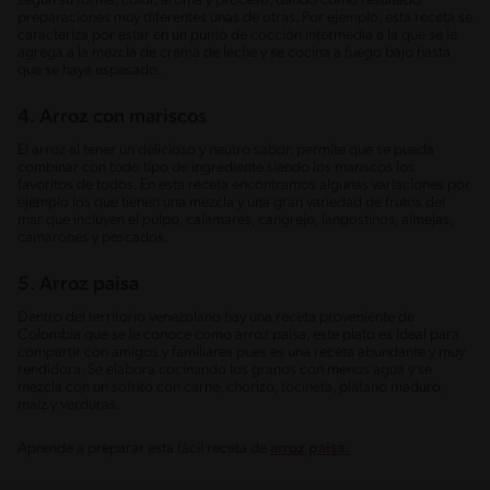
según su forma, color, aroma y proceso, dando como resultado
preparaciones muy diferentes unas de otras. Por ejemplo, esta receta se
caracteriza por estar en un punto de cocción intermedia a la que se le
agrega a la mezcla de crema de leche y se cocina a fuego bajo hasta
que se haya espesado.
4. Arroz con mariscos
El arroz al tener un delicioso y neutro sabor, permite que se pueda
combinar con todo tipo de ingrediente siendo los mariscos los
favoritos de todos. En esta receta encontramos algunas variaciones por
ejemplo los que tienen una mezcla y una gran variedad de frutos del
mar que incluyen el pulpo, calamares, cangrejo, langostinos, almejas,
camarones y pescados.
5. Arroz paisa
Dentro del territorio venezolano hay una receta proveniente de
Colombia que se le conoce como arroz paisa, este plato es ideal para
compartir con amigos y familiares pues es una receta abundante y muy
rendidora. Se elabora cocinando los granos con menos agua y se
mezcla con un sofrito con carne, chorizo, tocineta, plátano maduro,
maíz y verduras.
Aprende a preparar esta fácil receta de
arroz paisa.