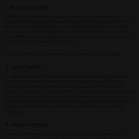
1. Arroz con pollo
Un plato muy popular en la región, donde en cada país se le hace
alguna variación a la receta, pero por lo general se prepara cocinando
el arroz en un caldo de pollo con verduras como zanahorias, cebolla,
arvejas y pimentón. El resultado es una comida deliciosa y abundante
convirtiéndose por excelencia en un plato fuerte que se ofrece cuando
se tiene un gran número de comensales.
Prepara con MAGGI® un delicioso y tradicional
arroz con pollo.
2. Arroz verde
Si te gusta darles color y vida a tus platos, esta receta es la indicada
para ti. El arroz verde obtiene su color característico a partir de una
mezcla de ingredientes como es la espinaca, cilantro y lechuga los
cuales se licuan con el caldo de pollo o si tienes vegetarianos dentro de
tus comensales lo cambias por un caldo de verduras, en esta base
líquida se cocinará el arroz aportando sabor y mucho color a tu plato.
Es una preparación fácil y perfecta para acompañar tus proteínas
favoritas.
3. Arroz cremoso
Este ingrediente tiene varios tipos de arroz los cuales se clasifican