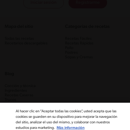
Iniciar sesión
Registrarme
Mapa del sitio
Categorias de recetas
Todas las recetas
Recetas Fáciles
Recetarios descargables
Recetas Rápidas
Pollo
Postres
Sopas y Cremas
Blog
Cocción y técnica
Ingredientes
Recetas Caseras
Trucos
Al hacer clic en “Aceptar todas las cookies”, usted acepta que las
cookies se guarden en su dispositivo para mejorar la navegación
del sitio, analizar el uso del mismo, y colaborar con nuestros
estudios para marketing.
Más información