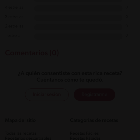
4 estrellas
0
3 estrellas
0
2 estrellas
0
1 estrella
0
Comentarios (0)
¿A quién consentiste con esta rica receta?
Cuéntanos cómo te quedó.
Iniciar sesión
Registrarme
Mapa del sitio
Categorias de recetas
Todas las recetas
Recetas Fáciles
Recetarios descargables
Recetas Rápidas