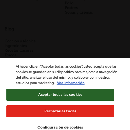
Pollo
Postres
Sopas y Cremas
Blog
Cocción y técnica
Ingredientes
Recetas Caseras
Trucos
Al hacer clic en “Aceptar todas las cookies”, usted acepta que las
cookies se guarden en su dispositivo para mejorar la navegación
del sitio, analizar el uso del mismo, y colaborar con nuestros
estudios para marketing.
Más información
Aceptar todas las cookies
Nestlé Venezuela, S.A. RIF J-00012926-6 ©2019, Nestlé. Marcas
registradas por Société des Produits Nestlé, S.A. Vevey (Suiza)
Rechazarlas todas
Aviso de Privacidad
Términos y condiciones
Configuración de cookies
Configuración de cookies