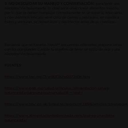
5. NO DESCUIDAR SU MANEJO Y CONSERVACIÓN:
para tener una
alimentación balanceada, lo ideal sería seleccionar alimentos frescos,
por lo que se deben manipular correctamente en un espacio adecuado,
y con utensilios inocuos en el caso de carnes y pescados; en cuanto a
frutas y verduras, se deben lavar y desinfectar antes de su consumo.
Recuerda que en Recetas Nestlé® encuentras diferentes preparaciones
con las que puedes cumplir tu objetivo de llevar un estilo de vida y una
alimentación balanceada.
FUENTES:
https://www.fao.org/3/w0073s/w0073s0e.htm
https://www.gob.mx/salud/articulos/alimentacion-sana-y-
balanceada-para-una-buena-salud#:~:text=
https://www.bbc.co.uk/bitesize/topics/zf339j6/articles/zmwvgdm
https://www.alimentacionbalanceada.com/que-es-una-dieta-
balanceada/