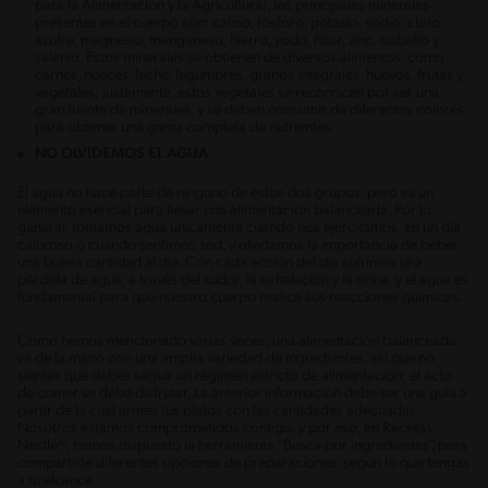
para la Alimentación y la Agricultura), los principales minerales
presentes en el cuerpo son: calcio, fósforo, potasio, sodio, cloro,
azufre, magnesio, manganeso, hierro, yodo, flúor, zinc, cobalto y
selenio. Estos minerales se obtienen de diversos alimentos, como
carnes, nueces, leche, legumbres, granos integrales, huevos, frutas y
vegetales; justamente, estos vegetales se reconocen por ser una
gran fuente de minerales, y se deben consumir de diferentes colores
para obtener una gama completa de nutrientes.
NO OLVIDEMOS EL AGUA
El agua no hace parte de ninguno de estos dos grupos, pero es un
elemento esencial para llevar una alimentación balanceada. Por lo
general, tomamos agua únicamente cuando nos ejercitamos, en un día
caluroso o cuando sentimos sed, y olvidamos la importancia de beber
una buena cantidad al día. Con cada acción del día sufrimos una
pérdida de agua, a través del sudor, la exhalación y la orina, y el agua es
fundamental para que nuestro cuerpo realice sus reacciones químicas.
Como hemos mencionado varias veces, una alimentación balanceada
va de la mano con una amplia variedad de ingredientes, así que no
sientas que debes seguir un régimen estricto de alimentación; el acto
de comer se debe disfrutar. La anterior información debe ser una guía a
partir de la cual armes tus platos con las cantidades adecuadas.
Nosotros estamos comprometidos contigo, y por eso, en Recetas
Nestlé®, hemos dispuesto la herramienta “Busca por ingredientes”, para
compartirte diferentes opciones de preparaciones, según lo que tengas
a tu alcance.