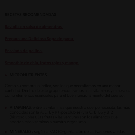
RECETAS RECOMENDADAS
Raviolis en salsa de almendras
Prepara una Deliciosa Sopa de papa
Ensalada de gallina
Smoothie de chía, frutos rojos y mango
MICRONUTRIENTES
Como su nombre lo indica, son los que necesitamos en una menor
cantidad. Dentro de este grupo encontramos a las vitaminas y minerales
como elementos esenciales para el buen funcionamiento del cuerpo.
VITAMINAS:
entre las vitaminas que nuestro cuerpo necesita, las más
conocidas son la A, D, E y K (liposolubles) y la C, B, B6 y B12
(hidrosolubles). Las frutas y las verduras son los alimentos que
aportan más vitaminas a nuestro organismo.
MINERALES:
según la FAO (Organización de las Naciones Unidas