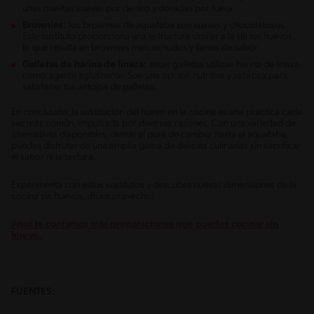
unas masitas suaves por dentro y doradas por fuera.
Brownies:
los brownies de aquafaba son suaves y chocolatosos.
Este sustituto proporciona una estructura similar a la de los huevos,
lo que resulta en brownies melcochudos y llenos de sabor.
Galletas de harina de linaza:
estas galletas utilizan harina de linaza
como agente aglutinante. Son una opción nutritiva y sabrosa para
satisfacer tus antojos de galletas.
En conclusión, la sustitución del huevo en la cocina es una práctica cada
vez más común, impulsada por diversas razones. Con una variedad de
alternativas disponibles, desde el puré de cambur hasta el aquafaba,
puedes disfrutar de una amplia gama de delicias culinarias sin sacrificar
el sabor ni la textura.
Experimenta con estos sustitutos y descubre nuevas dimensiones de la
cocina sin huevos. ¡Buen provecho!
Aquí te contamos más preparaciones que puedes cocinar sin
huevo.
FUENTES: