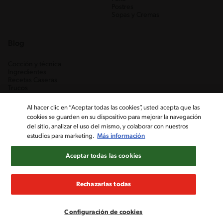
Postres
Sopas y Cremas
Blog
Cocción y técnica
Ingredientes
Recetas Caseras
Trucos
Al hacer clic en “Aceptar todas las cookies”, usted acepta que las
cookies se guarden en su dispositivo para mejorar la navegación
del sitio, analizar el uso del mismo, y colaborar con nuestros
estudios para marketing.
Más información
Aceptar todas las cookies
Nestlé Venezuela, S.A. RIF J-00012926-6 ©2019, Nestlé. Marcas
registradas por Société des Produits Nestlé, S.A. Vevey (Suiza)
Rechazarlas todas
Aviso de Privacidad
Términos y condiciones
Configuración de cookies
Configuración de cookies