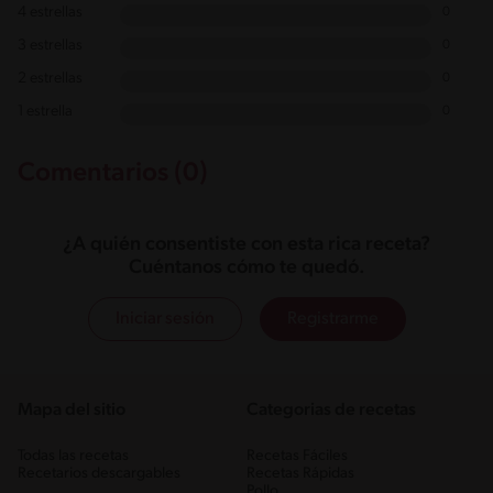
4 estrellas
0
3 estrellas
0
2 estrellas
0
1 estrella
0
Comentarios (0)
¿A quién consentiste con esta rica receta?
Cuéntanos cómo te quedó.
Iniciar sesión
Registrarme
Mapa del sitio
Categorias de recetas
Todas las recetas
Recetas Fáciles
Recetarios descargables
Recetas Rápidas
Pollo