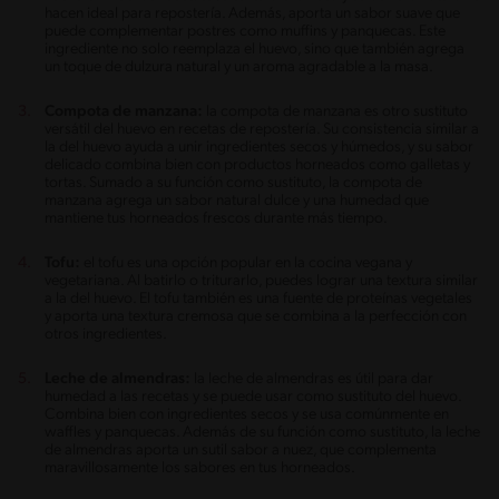
hacen ideal para repostería. Además, aporta un sabor suave que
puede complementar postres como muffins y panquecas. Este
ingrediente no solo reemplaza el huevo, sino que también agrega
un toque de dulzura natural y un aroma agradable a la masa.
Compota de manzana:
la compota de manzana es otro sustituto
versátil del huevo en recetas de repostería. Su consistencia similar a
la del huevo ayuda a unir ingredientes secos y húmedos, y su sabor
delicado combina bien con productos horneados como galletas y
tortas. Sumado a su función como sustituto, la compota de
manzana agrega un sabor natural dulce y una humedad que
mantiene tus horneados frescos durante más tiempo.
Tofu:
el tofu es una opción popular en la cocina vegana y
vegetariana. Al batirlo o triturarlo, puedes lograr una textura similar
a la del huevo. El tofu también es una fuente de proteínas vegetales
y aporta una textura cremosa que se combina a la perfección con
otros ingredientes.
Leche de almendras:
la leche de almendras es útil para dar
humedad a las recetas y se puede usar como sustituto del huevo.
Combina bien con ingredientes secos y se usa comúnmente en
waffles y panquecas. Además de su función como sustituto, la leche
de almendras aporta un sutil sabor a nuez, que complementa
maravillosamente los sabores en tus horneados.