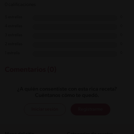
0 calificaciones
5 estrellas
0
4 estrellas
0
3 estrellas
0
2 estrellas
0
1 estrella
0
Comentarios (0)
¿A quién consentiste con esta rica receta?
Cuéntanos cómo te quedó.
Iniciar sesión
Registrarme