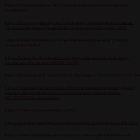
https://www.conasi.eu/blog/consejos-de-salud/dieta-vegana-
equilibrada/
https://www.vegaffinity.com/comunidad/articulo/dieta-semanal-
de-iniciacion-para-veganos-todo-lo-que-necesitas-saber--a174
https://www.nbcnews.com/healthmain/strange-eating-habits-
steve-jobs-119434
https://www.health.harvard.edu/blog/vitamin-b12-deficiency-
can-be-sneaky-harmful-201301105780
https://elpais.com/elpais/2018/04/06/ciencia/1523028510_167819.
https://www.abc.es/sociedad/abci-vegetarianos-veganosy-ahora-
tambien-llegan-flexitarianos-reducetarios-o-pescetarianos-
201710231655_noticia.html
https://www.reducetarian.org/why
https://medlineplus.gov/spanish/ency/esp_imagepages/19517.htm
https://www.healthline.com/nutrition/raw-vegan-diet#the-diet