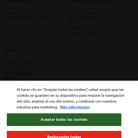
Mapa del sitio
Categorias de recetas
Todas las recetas
Recetas Fáciles
Recetarios descargables
Recetas Rápidas
Pollo
Postres
Sopas y Cremas
Blog
Cocción y técnica
Ingredientes
Recetas Caseras
Trucos
Al hacer clic en “Aceptar todas las cookies”, usted acepta que las
cookies se guarden en su dispositivo para mejorar la navegación
del sitio, analizar el uso del mismo, y colaborar con nuestros
estudios para marketing.
Más información
Aceptar todas las cookies
Nestlé Venezuela, S.A. RIF J-00012926-6 ©2019, Nestlé. Marcas
registradas por Société des Produits Nestlé, S.A. Vevey (Suiza)
Rechazarlas todas