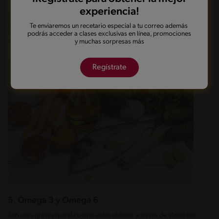
experiencia!
Las lentejas, los garbanzos, el cacao puro, los frutos secos y las
legumbres aportan hierro, mientras que los cítricos (la naranja, el limón,
Te enviaremos un recetario especial a tu correo además
la mandarina), la lechuga y el pimentón tienen un alto contenido de
podrás acceder a clases exclusivas en línea, promociones
vitamina C.
y muchas sorpresas más
Regístrate
5. Omega 3 y Omega 6
Son unas grasas que el cuerpo debe obtener a través de alimentos,