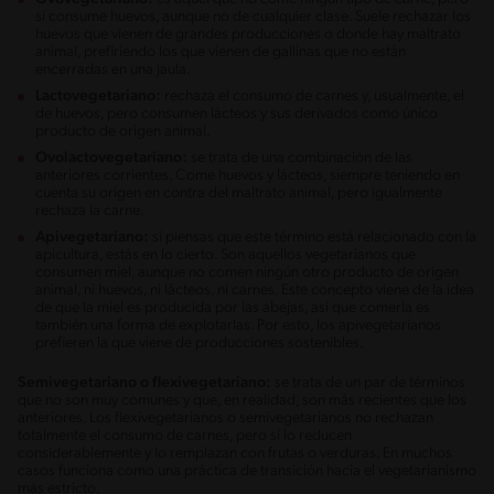
sí consume huevos, aunque no de cualquier clase. Suele rechazar los
huevos que vienen de grandes producciones o donde hay maltrato
animal, prefiriendo los que vienen de gallinas que no están
encerradas en una jaula.
Lactovegetariano:
rechaza el consumo de carnes y, usualmente, el
de huevos, pero consumen lácteos y sus derivados como único
producto de origen animal.
Ovolactovegetariano:
se trata de una combinación de las
anteriores corrientes. Come huevos y lácteos, siempre teniendo en
cuenta su origen en contra del maltrato animal, pero igualmente
rechaza la carne.
Apivegetariano:
si piensas que este término está relacionado con la
apicultura, estás en lo cierto. Son aquellos vegetarianos que
consumen miel, aunque no comen ningún otro producto de origen
animal, ni huevos, ni lácteos, ni carnes. Este concepto viene de la idea
de que la miel es producida por las abejas, así que comerla es
también una forma de explotarlas. Por esto, los apivegetarianos
prefieren la que viene de producciones sostenibles.
Semivegetariano o flexivegetariano:
se trata de un par de términos
que no son muy comunes y que, en realidad, son más recientes que los
anteriores. Los flexivegetarianos o semivegetarianos no rechazan
totalmente el consumo de carnes, pero sí lo reducen
considerablemente y lo remplazan con frutas o verduras. En muchos
casos funciona como una práctica de transición hacia el vegetarianismo
más estricto.