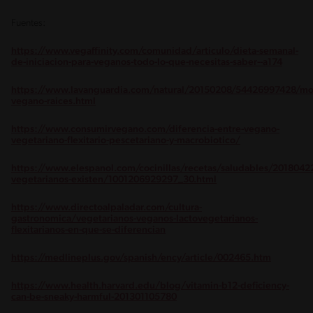
Fuentes:
https://www.vegaffinity.com/comunidad/articulo/dieta-semanal-
de-iniciacion-para-veganos-todo-lo-que-necesitas-saber--a174
https://www.lavanguardia.com/natural/20150208/54426997428/mo
vegano-raices.html
https://www.consumirvegano.com/diferencia-entre-vegano-
vegetariano-flexitario-pescetariano-y-macrobiotico/
https://www.elespanol.com/cocinillas/recetas/saludables/20180422
vegetarianos-existen/1001206929297_30.html
https://www.directoalpaladar.com/cultura-
gastronomica/vegetarianos-veganos-lactovegetarianos-
flexitarianos-en-que-se-diferencian
https://medlineplus.gov/spanish/ency/article/002465.htm
https://www.health.harvard.edu/blog/vitamin-b12-deficiency-
can-be-sneaky-harmful-201301105780