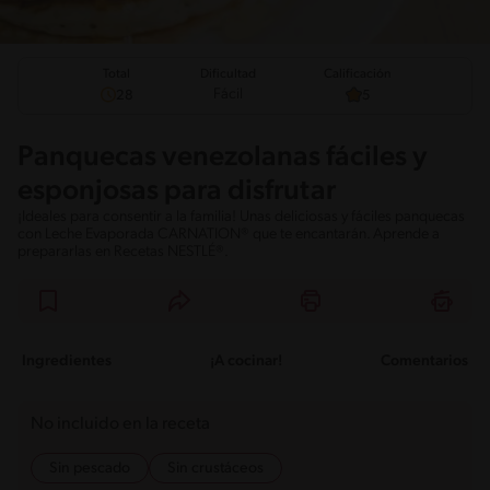
Total
Calificación
Dificultad
Fácil
28
5
Panquecas venezolanas fáciles y
esponjosas para disfrutar
¡Ideales para consentir a la familia! Unas deliciosas y fáciles panquecas
con Leche Evaporada CARNATION® que te encantarán. Aprende a
prepararlas en Recetas NESTLÉ®.
Ingredientes
¡A cocinar!
Comentarios
No incluido en la receta
Sin pescado
Sin crustáceos