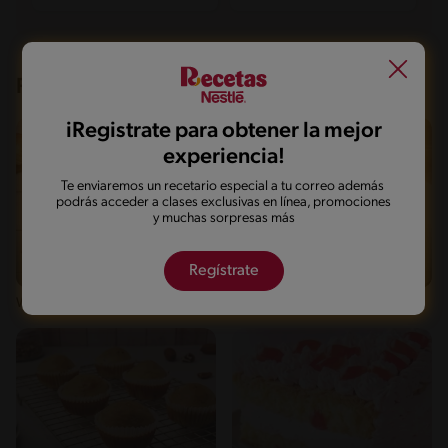
Recetas que te pueden interesar
iRegistrate para obtener la mejor
experiencia!
Te enviaremos un recetario especial a tu correo además
podrás acceder a clases exclusivas en línea, promociones
y muchas sorpresas más
Regístrate
Fácil
9'
Fácil
13'
Waffles con Frutas
Panquecas de chocolate