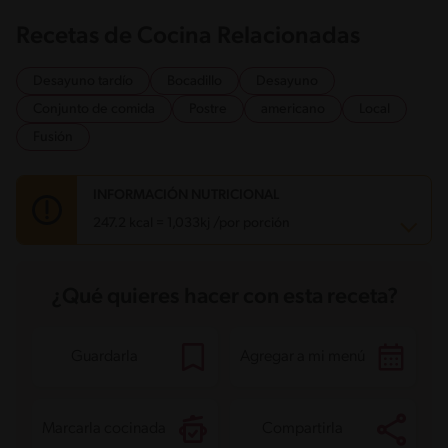
Recetas de Cocina Relacionadas
Desayuno tardío
Bocadillo
Desayuno
Conjunto de comida
Postre
americano
Local
Fusión
INFORMACIÓN NUTRICIONAL
247.2 kcal = 1,033kj /por porción
Carbohidratos
33.8 g
¿Qué quieres hacer con esta receta?
Energía
247.2 kcal
Grasas
9.2 g
Fibra
0.7 g
Proteína
6.2 g
Guardarla
Agregar a mi menú
Grasas saturadas
4 g
Sodio
672.4 mg
Azúcares
15 g
Marcarla cocinada
Compartirla