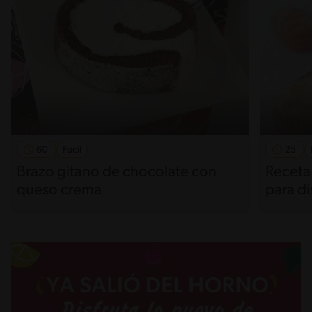
60'
Fácil
25'
Brazo gitano de chocolate con
Receta 
queso crema
para di