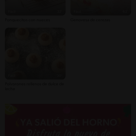
Fácil
32'
Fácil
63'
Ponquecitos con nueces
Genovesa de cerezas
Fácil
30'
Polvorones rellenos de dulce de
leche