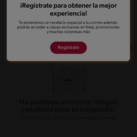
iRegistrate para obtener la mejor
experiencia!
Olla de presión
Integral
Te enviaremos un recetario especial a tu correo además
podrás acceder a clases exclusivas en línea, promociones
De 0 a 60 min
y muchas sorpresas más
Filtros
0
recetas
Regístrate
No pudimos encontrar ningún
resultado para tu búsqueda.
No te preocupes, puedes hacer una nueva búsqueda.