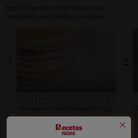
Top 10 Recetas deliciosas para
compartir en familia con sabor
28'
Fácil
5
Panquecas venezolanas fáciles y
esponjosas para disfrutar