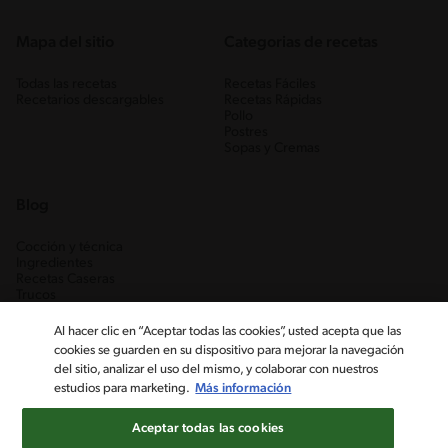
Mapa del sitio
Categorias de recetas
Todas las recetas
Recetas Fáciles
Recetarios descargables
Recetas Rápidas
Pollo
Postres
Sopas y Cremas
Blog
Cocción y técnica
Ingredientes
Recetas Caseras
Trucos
Al hacer clic en “Aceptar todas las cookies”, usted acepta que las
cookies se guarden en su dispositivo para mejorar la navegación
del sitio, analizar el uso del mismo, y colaborar con nuestros
estudios para marketing.
Más información
Aceptar todas las cookies