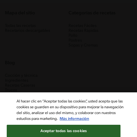
Mapa del sitio
Categorias de recetas
Todas las recetas
Recetas Fáciles
Recetarios descargables
Recetas Rápidas
Pollo
Postres
Sopas y Cremas
Blog
Cocción y técnica
Ingredientes
Recetas Caseras
Trucos
Al hacer clic en “Aceptar todas las cookies”, usted acepta que las
cookies se guarden en su dispositivo para mejorar la navegación
del sitio, analizar el uso del mismo, y colaborar con nuestros
estudios para marketing.
Más información
Aceptar todas las cookies