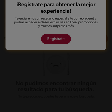
iRegistrate para obtener la mejor
experiencia!
Olla de presión
Vegano
Te enviaremos un recetario especial a tu correo además
podrás acceder a clases exclusivas en línea, promociones
De 0 a 60 min
y muchas sorpresas más
Filtros
0
recetas
Regístrate
No pudimos encontrar ningún
resultado para tu búsqueda.
No te preocupes, puedes hacer una nueva búsqueda.