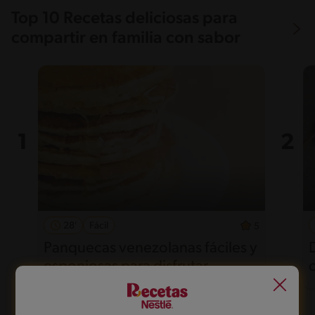
Top 10 Recetas deliciosas para
compartir en familia con sabor
28'
Fácil
5
Panquecas venezolanas fáciles y
esponjosas para disfrutar