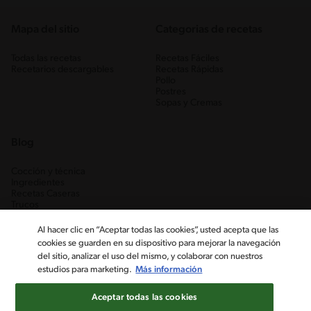
Mapa del sitio
Categorias de recetas
Todas las recetas
Recetas Fáciles
Recetarios descargables
Recetas Rápidas
Pollo
Postres
Sopas y Cremas
Blog
Cocción y técnica
Ingredientes
Recetas Caseras
Trucos
Al hacer clic en “Aceptar todas las cookies”, usted acepta que las
cookies se guarden en su dispositivo para mejorar la navegación
del sitio, analizar el uso del mismo, y colaborar con nuestros
estudios para marketing.
Más información
Aceptar todas las cookies