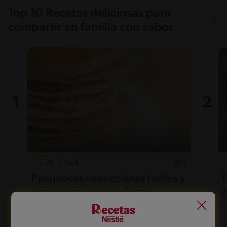
Top 10 Recetas deliciosas para
compartir en familia con sabor
28'
Fácil
5
Panquecas venezolanas fáciles y
esponjosas para disfrutar