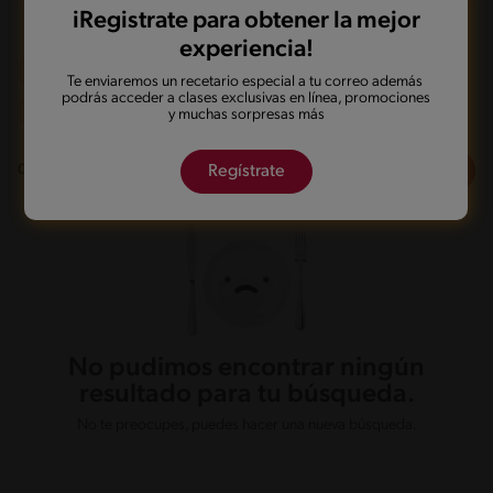
iRegistrate para obtener la mejor
experiencia!
Olla de presión
Integral
Te enviaremos un recetario especial a tu correo además
podrás acceder a clases exclusivas en línea, promociones
De 0 a 120 min
Intermedio
y muchas sorpresas más
Filtros
0
recetas
Regístrate
No pudimos encontrar ningún
resultado para tu búsqueda.
No te preocupes, puedes hacer una nueva búsqueda.