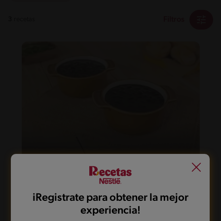
Filtros
3
recetas
65'
Fácil
5
Caraotas
iRegistrate para obtener la mejor
experiencia!