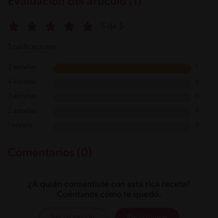
Evaluación del artículo (1)
5 de 5
1 calificaciones
5 estrellas
1
4 estrellas
0
3 estrellas
0
2 estrellas
0
1 estrella
0
Comentarios (0)
¿A quién consentiste con esta rica receta?
Cuéntanos cómo te quedó.
Iniciar sesión
Registrarme