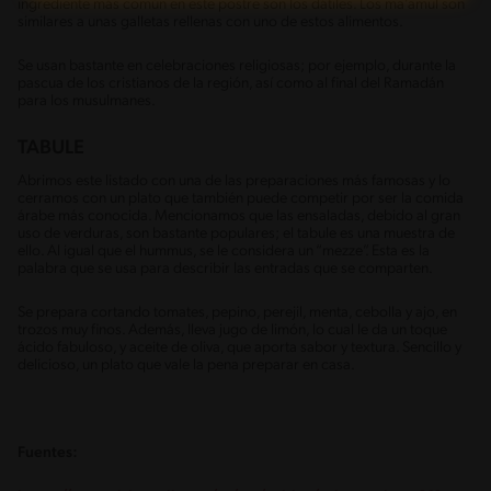
ingrediente más común en este postre son los dátiles. Los ma’amul son
similares a unas galletas rellenas con uno de estos alimentos.
Se usan bastante en celebraciones religiosas; por ejemplo, durante la
pascua de los cristianos de la región, así como al final del Ramadán
para los musulmanes.
TABULE
Abrimos este listado con una de las preparaciones más famosas y lo
cerramos con un plato que también puede competir por ser la comida
árabe más conocida. Mencionamos que las ensaladas, debido al gran
uso de verduras, son bastante populares; el tabule es una muestra de
ello. Al igual que el hummus, se le considera un “mezze”. Esta es la
palabra que se usa para describir las entradas que se comparten.
Se prepara cortando tomates, pepino, perejil, menta, cebolla y ajo, en
trozos muy finos. Además, lleva jugo de limón, lo cual le da un toque
ácido fabuloso, y aceite de oliva, que aporta sabor y textura. Sencillo y
delicioso, un plato que vale la pena preparar en casa.
Fuentes: