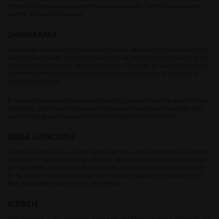
la forma tradicional de comerlo es con pan pita. También acompaña
carnes, wraps y ensaladas.
SHAWARMA
Aunque en los países occidentales muchas veces es considerado como
una comida rápida, su forma tradicional es mucho más compleja, pues
la carne de cordero se debe marinar por 12 horas. En nuestra región es
común encontrarla cocinándose en un trompo, similar a los tacos al
pastor mexicanos.
El shawarma se suele comer en un wrap, pero en lugar de usar tortillas
delgadas, como muchas veces hacemos en casa, se utiliza el pan pita,
que es más grueso; usualmente se acompaña con verduras.
BABA GANOUSH
Se trata de otro dip, y ya nos vamos dando cuenta de que en la comida
árabe son muy comunes los untables. Si el hummus es de garbanzo, acá
el ingrediente principal es la berenjena, aunque el tahini no debe faltar
en su preparación. Se usa jugo de limón para jugar con su sabor y, al
final, se puede decorar con frutos secos.
KIBBEH