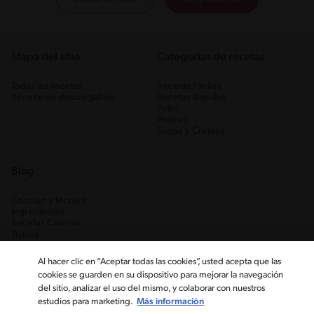
Mapa del sitio
Categorias de recetas
Todas las recetas
Recetas Fáciles
Recetarios descargables
Recetas Rápidas
Pollo
Postres
Sopas y Cremas
Blog
Cocción y técnica
Ingredientes
Recetas Caseras
Trucos
Al hacer clic en “Aceptar todas las cookies”, usted acepta que las
cookies se guarden en su dispositivo para mejorar la navegación
del sitio, analizar el uso del mismo, y colaborar con nuestros
estudios para marketing.
Más información