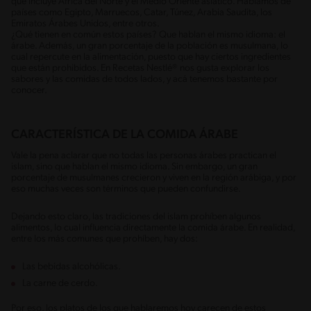
que incluye África del Norte y el Medio Oriente asiático. Hablamos de
países como Egipto, Marruecos, Catar, Túnez, Arabia Saudita, los
Emiratos Árabes Unidos, entre otros.
¿Qué tienen en común estos países? Que hablan el mismo idioma: el
árabe. Además, un gran porcentaje de la población es musulmana, lo
cual repercute en la alimentación, puesto que hay ciertos ingredientes
que están prohibidos. En Recetas Nestlé® nos gusta explorar los
sabores y las comidas de todos lados, y acá tenemos bastante por
conocer.
CARACTERÍSTICA DE LA COMIDA ÁRABE
Vale la pena aclarar que no todas las personas árabes practican el
islam, sino que hablan el mismo idioma. Sin embargo, un gran
porcentaje de musulmanes crecieron y viven en la región arábiga, y por
eso muchas veces son términos que pueden confundirse.
Dejando esto claro, las tradiciones del islam prohíben algunos
alimentos, lo cual influencia directamente la comida árabe. En realidad,
entre los más comunes que prohíben, hay dos:
Las bebidas alcohólicas.
La carne de cerdo.
Por eso, los platos de los que hablaremos hoy carecen de estos