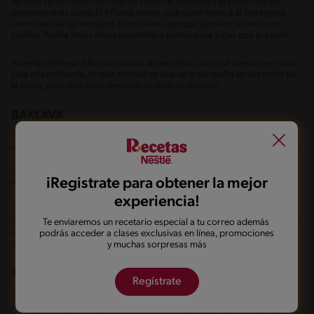
Se trata de un arroz con alguna carne (el cordero y el pollo son las
proteínas más usadas) y frutos secos, que suele tener a la berenjena
como una de las verduras principales, aunque también se hace con
coliflor. Puede llevar otros vegetales o perejil para jugar con la sazón.
Además, tiene una forma curiosa de servirlo. Como se prepara en una
sola olla profunda, lo más normal es que se le dé vuelta en el centro de
la mesa, para que cada persona se sirva su porción.
BAKLAVA
Hemos hablado de algunos platos fuertes, dips y ensaladas. ¿Dónde
están los postres en la comida árabe? Acá, el baklava hace su aparición
con un elemento que también se halla con frecuencia: la masa fina. Son
láminas muy delgadas que se preparan con harina de trigo y se usan
iRegistrate para obtener la mejor
para crear capas.
experiencia!
Su ingrediente estrella es la crema de pistacho o las nueces trituradas
(son las dos versiones más exitosas). Al final, se añade miel o almíbar. Es
Te enviaremos un recetario especial a tu correo además
un verdadero manjar para terminar un almuerzo con ese toque dulce
podrás acceder a clases exclusivas en línea, promociones
que siempre deja una sonrisa.
y muchas sorpresas más
MA’AMUL
Regístrate
Continuando con las preparaciones dulces, volvemos a tener como
protagonistas a los pistachos y las nueces, aunque, en realidad, el