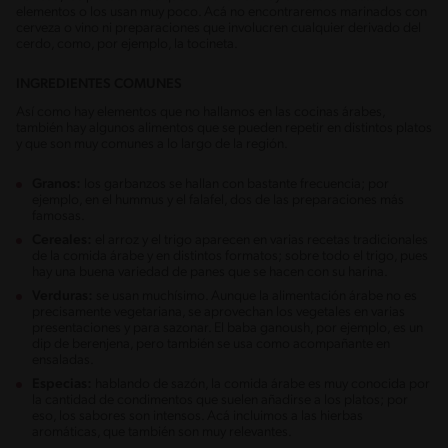
elementos o los usan muy poco. Acá no encontraremos marinados con
cerveza o vino ni preparaciones que involucren cualquier derivado del
cerdo, como, por ejemplo, la tocineta.
INGREDIENTES COMUNES
Así como hay elementos que no hallamos en las cocinas árabes,
también hay algunos alimentos que se pueden repetir en distintos platos
y que son muy comunes a lo largo de la región.
Granos:
los garbanzos se hallan con bastante frecuencia; por
ejemplo, en el hummus y el falafel, dos de las preparaciones más
famosas.
Cereales:
el arroz y el trigo aparecen en varias recetas tradicionales
de la comida árabe y en distintos formatos; sobre todo el trigo, pues
hay una buena variedad de panes que se hacen con su harina.
Verduras:
se usan muchísimo. Aunque la alimentación árabe no es
precisamente vegetariana, se aprovechan los vegetales en varias
presentaciones y para sazonar. El baba ganoush, por ejemplo, es un
dip de berenjena, pero también se usa como acompañante en
ensaladas.
Especias:
hablando de sazón, la comida árabe es muy conocida por
la cantidad de condimentos que suelen añadirse a los platos; por
eso, los sabores son intensos. Acá incluimos a las hierbas
aromáticas, que también son muy relevantes.