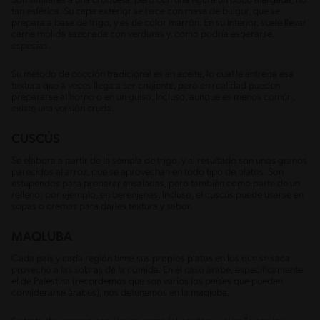
Son similares a una croqueta, pero con una figura un poco alargada, no
tan esférica. Su capa exterior se hace con masa de bulgur, que se
prepara a base de trigo, y es de color marrón. En su interior, suele llevar
carne molida sazonada con verduras y, como podría esperarse,
especias.
Su método de cocción tradicional es en aceite, lo cual le entrega esa
textura que a veces llega a ser crujiente, pero en realidad pueden
prepararse al horno o en un guiso. Incluso, aunque es menos común,
existe una versión cruda.
CUSCÚS
Se elabora a partir de la sémola de trigo, y el resultado son unos granos
parecidos al arroz, que se aprovechan en todo tipo de platos. Son
estupendos para preparar ensaladas, pero también como parte de un
relleno; por ejemplo, en berenjenas. Incluso, el cuscús puede usarse en
sopas o cremas para darles textura y sabor.
MAQLUBA
Cada país y cada región tiene sus propios platos en los que se saca
provecho a las sobras de la comida. En el caso árabe, específicamente
el de Palestina (recordemos que son varios los países que pueden
considerarse árabes), nos detenemos en la maqluba.