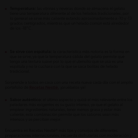
Temperatura:
las vitrinas y neveras donde se almacena el gelato
tiene una temperatura diferente al de los helados tradicionales, por
lo general se sirve más caliente estando aproximadamente a -10 y -13
grados centígrados, mientras que un helado común está alrededor
de los -18°C.
Se sirve con espátula:
la característica más notoria es la forma en
que se sirve, ya que la temperatura cálida del gelato permite que
tenga una textura suave por lo que el utensilio que se usa es una
espátula y no la cuchara con la que se saca bolitas de helado
tradicional.
Sorprende a todos en casa con una receta nueva cada día con el amplio
portafolio de
Recetas Nestlé.
¡pruébalos ya!
Sabor auténtico
: el último aspecto y quizá el más relevante entre los
paladares más exigentes es su gusto intenso, ya que el gelato al
emplear ingredientes naturales, tener menos grasa y estar más
caliente, esta combinación permite que los sabores sean más
intensos y se perciban mejor.
Encuentra en Recetas Nestlé® más tips y consejos de diferentes
preparaciones internacionales, recuerda disfrutarlas con moderación y