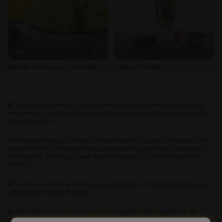
Fácil
401'
71'
Helado de mango y chocolate
Café con helado
6.
Traspasa esta mezcla a un recipiente con tapa hermética, llévalo al
refrigerador y déjalo allí al menos durante una noche o en congelador
por 30 minutos.
7.
Pasado el tiempo, introduce la mezcla en la licuadora o batidora de
mano eléctrica y remueve hasta que observes que tenga consistencia
homogénea, elástica y suave. Repite este paso 3 a 4 veces cada 30
minutos.
8.
Vuelve a guardar la mezcla en el recipiente con tapa hermética en el
congelador durante 6 horas.
9.
Antes del momento de servir, retira el gelato del congelador, 10
minutos antes.