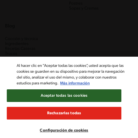
Postres
Sopas y Cremas
Blog
Cocción y técnica
Ingredientes
Recetas Caseras
Trucos
Al hacer clic en “Aceptar todas las cookies”, usted acepta que las
cookies se guarden en su dispositivo para mejorar la navegación
del sitio, analizar el uso del mismo, y colaborar con nuestros
estudios para marketing.
Más información
Aceptar todas las cookies
Nestlé Venezuela, S.A. RIF J-00012926-6 ©2019, Nestlé. Marcas
registradas por Société des Produits Nestlé, S.A. Vevey (Suiza)
Rechazarlas todas
Aviso de Privacidad
Términos y condiciones
Configuración de cookies
Configuración de cookies