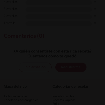
4 estrellas
0
3 estrellas
0
2 estrellas
0
1 estrella
0
Comentarios (0)
¿A quién consentiste con esta rica receta?
Cuéntanos cómo te quedó.
Iniciar sesión
Registrarme
Mapa del sitio
Categorias de recetas
Todas las recetas
Recetas Fáciles
Recetarios descargables
Recetas Rápidas
Pollo