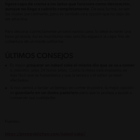
ligera capa de crema a los lados que funciona como decoración,
aunque no llega a cubrirlo completamente
. De esta forma, se ven
los niveles parcialmente, pero es también otra opción que no deja de
ser atractiva.
Para decorar correctamente un semi naked cake, lo ideal es tener una
base giratoria. Así es muchísimo más sencillo esparcir la capa fina de
cobertura de un modo uniforme.
ÚLTIMOS CONSEJOS
Es mejor
preparar un naked cake el mismo día que se va a comer
o, máximo, unas 24 horas antes. Como la masa está expuesta, es
más fácil que se humedezca y que la textura y el sabor se vean
afectados.
Si nos vamos a tardar un tiempo en comer el postre, la mejor opción
es
guardarlo en un domo pastelero
para que lo proteja y ayude a
conservar sus cualidades.
Fuentes:
https://preppykitchen.com/naked-cake/