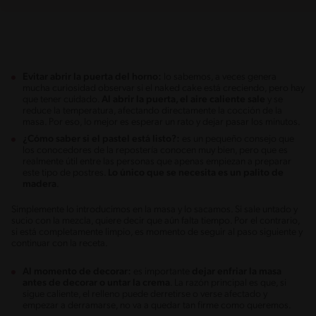
Evitar abrir la puerta del horno:
lo sabemos, a veces genera
mucha curiosidad observar si el naked cake está creciendo, pero hay
que tener cuidado.
Al abrir la puerta, el aire caliente sale
y se
reduce la temperatura, afectando directamente la cocción de la
masa. Por eso, lo mejor es esperar un rato y dejar pasar los minutos.
¿Cómo saber si el pastel está listo?:
es un pequeño consejo que
los conocedores de la repostería conocen muy bien, pero que es
realmente útil entre las personas que apenas empiezan a preparar
este tipo de postres.
Lo único que se necesita es un palito de
madera
.
Simplemente lo introducimos en la masa y lo sacamos. Si sale untado y
sucio con la mezcla, quiere decir que aún falta tiempo. Por el contrario,
si está completamente limpio, es momento de seguir al paso siguiente y
continuar con la receta.
Al momento de decorar:
es importante
dejar enfriar la masa
antes de decorar o untar la crema
. La razón principal es que, si
sigue caliente, el relleno puede derretirse o verse afectado y
empezar a derramarse, no va a quedar tan firme como queremos.