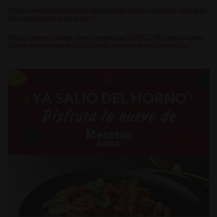
https://www.tasteofhome.com/article/what-is-a-naked-cake-and-
why-you-should-give-it-a-try/
https://www.infobae.com/tendencias/2018/11/14/naked-cakes-
trucos-para-preparar-las-tortas-de-boda-que-son-tendencia/