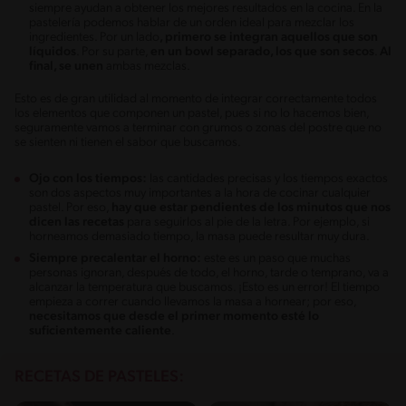
siempre ayudan a obtener los mejores resultados en la cocina. En la
pastelería podemos hablar de un orden ideal para mezclar los
ingredientes. Por un lado
, primero se integran aquellos que son
líquidos
. Por su parte,
en un bowl separado, los que son secos
.
Al
final, se unen
ambas mezclas.
Esto es de gran utilidad al momento de integrar correctamente todos
los elementos que componen un pastel, pues si no lo hacemos bien,
seguramente vamos a terminar con grumos o zonas del postre que no
se sienten ni tienen el sabor que buscamos.
Ojo con los tiempos:
las cantidades precisas y los tiempos exactos
son dos aspectos muy importantes a la hora de cocinar cualquier
pastel. Por eso,
hay que estar pendientes de los minutos que nos
dicen las recetas
para seguirlos al pie de la letra. Por ejemplo, si
horneamos demasiado tiempo, la masa puede resultar muy dura.
Siempre precalentar el horno:
este es un paso que muchas
personas ignoran, después de todo, el horno, tarde o temprano, va a
alcanzar la temperatura que buscamos. ¡Esto es un error! El tiempo
empieza a correr cuando llevamos la masa a hornear; por eso,
necesitamos que desde el primer momento esté lo
suficientemente caliente
.
RECETAS DE PASTELES: