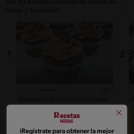
Top 10 Recetas navideñas llenas de
sabor y tradición
57'
Intermedio
5
Cupcakes de chocolate y crema
de café
iRegistrate para obtener la mejor