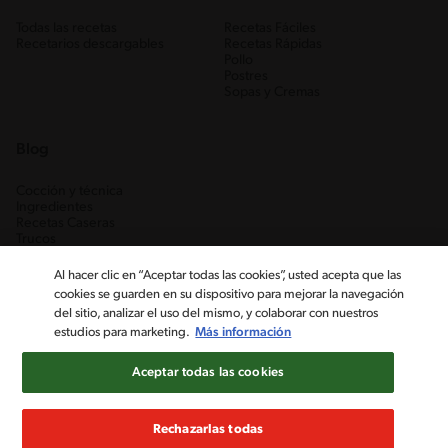
Todas las recetas
Recetas Fáciles
Recetarios descargables
Recetas Rápidas
Pollo
Postres
Sopas y Cremas
Blog
Cocción y técnica
Ingredientes
Recetas Caseras
Trucos
Al hacer clic en “Aceptar todas las cookies”, usted acepta que las
cookies se guarden en su dispositivo para mejorar la navegación
del sitio, analizar el uso del mismo, y colaborar con nuestros
estudios para marketing.
Más información
Aceptar todas las cookies
Nestlé Venezuela, S.A. RIF J-00012926-6 ©2019, Nestlé. Marcas
registradas por Société des Produits Nestlé, S.A. Vevey (Suiza)
Rechazarlas todas