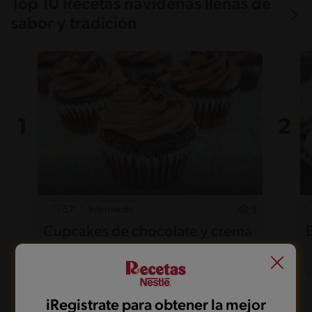
Top 10 Recetas navideñas llenas de
sabor y tradición
57'
Intermedio
5
Cupcakes de chocolate y crema
de café
iRegistrate para obtener la mejor