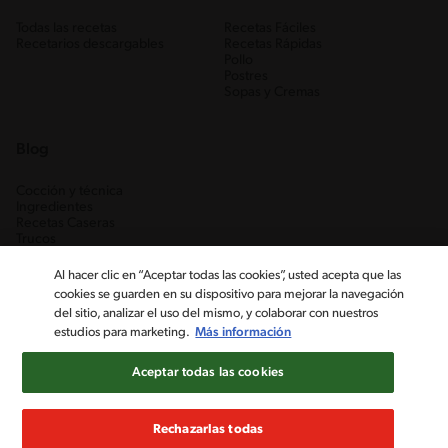
Todas las recetas
Recetas Fáciles
Recetarios descargables
Recetas Rápidas
Pollo
Postres
Sopas y Cremas
Blog
Cocción y técnica
Ingredientes
Recetas Caseras
Trucos
Al hacer clic en “Aceptar todas las cookies”, usted acepta que las
cookies se guarden en su dispositivo para mejorar la navegación
del sitio, analizar el uso del mismo, y colaborar con nuestros
estudios para marketing.
Más información
Aceptar todas las cookies
Nestlé Venezuela, S.A. RIF J-00012926-6 ©2019, Nestlé. Marcas
registradas por Société des Produits Nestlé, S.A. Vevey (Suiza)
Rechazarlas todas