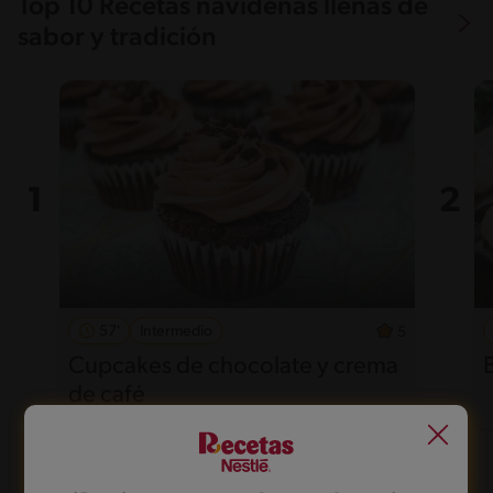
Top 10 Recetas navideñas llenas de
sabor y tradición
57'
Intermedio
5
Cupcakes de chocolate y crema
de café