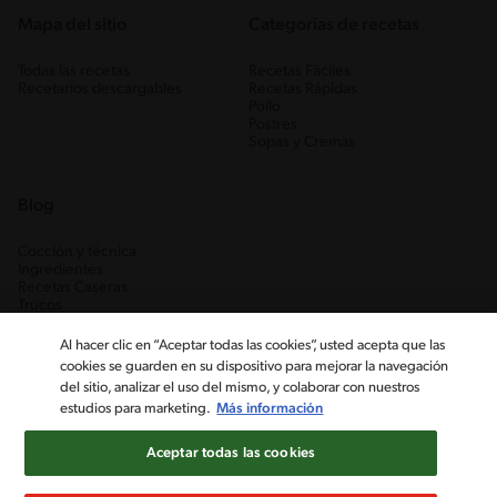
Mapa del sitio
Categorias de recetas
Todas las recetas
Recetas Fáciles
Recetarios descargables
Recetas Rápidas
Pollo
Postres
Sopas y Cremas
Blog
Cocción y técnica
Ingredientes
Recetas Caseras
Trucos
Al hacer clic en “Aceptar todas las cookies”, usted acepta que las
cookies se guarden en su dispositivo para mejorar la navegación
del sitio, analizar el uso del mismo, y colaborar con nuestros
estudios para marketing.
Más información
Aceptar todas las cookies
Nestlé Venezuela, S.A. RIF J-00012926-6 ©2019, Nestlé. Marcas