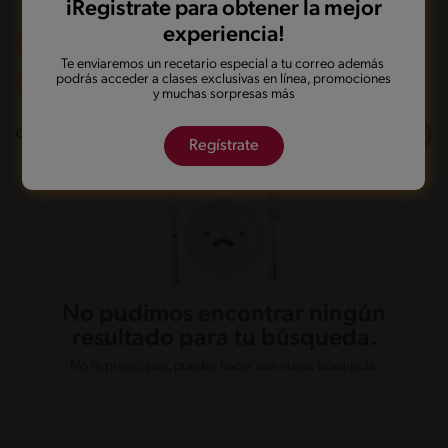
iRegistrate para obtener la mejor
experiencia!
Olla de presión
De 0 a 120 min
Te enviaremos un recetario especial a tu correo además
podrás acceder a clases exclusivas en línea, promociones
Fácil
y muchas sorpresas más
Filtros
0
recetas
Regístrate
No pudimos encontrar ningún
resultado para tu búsqueda.
No te preocupes, puedes hacer una nueva búsqueda.