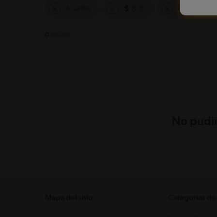
Al sartén
Fácil
0
recetas
No pudim
Mapa del sitio
Categorias de