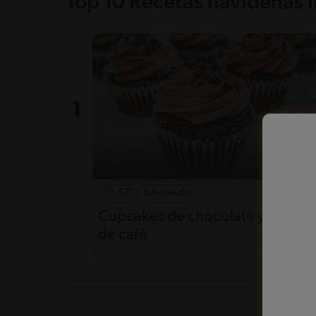
Top 10 Recetas navideñas l
57'
Intermedio
5
Cupcakes de chocolate y crema
de café