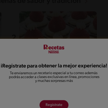
lenas de sabor y tradición
iRegistrate para obtener la mejor experiencia!
40'
Fácil
Te enviaremos un recetario especial a tu correo además
Brownies navideños
podrás acceder a clases exclusivas en línea, promociones
y muchas sorpresas más
Regístrate