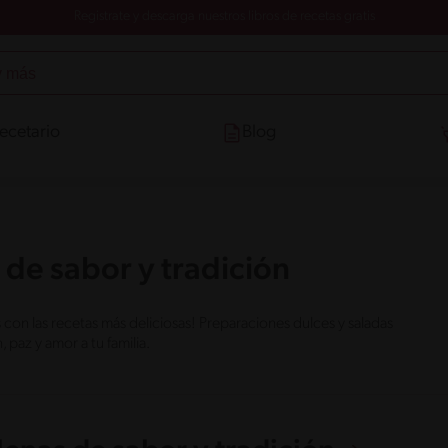
Registrate y descarga nuestros libros de recetas gratis
ecetario
Blog
 de sabor y tradición
on las recetas más deliciosas! Preparaciones dulces y saladas
paz y amor a tu familia.