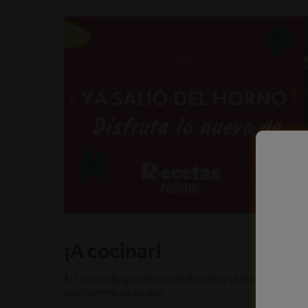
¡A cocinar!
1.
En una olla grande añade el aceite y el maíz para hacer
que termine de estallar.