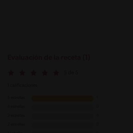
Evaluación de la receta (1)
5 de 5
1 calificaciones
5 estrellas
1
4 estrellas
0
3 estrellas
0
2 estrellas
0