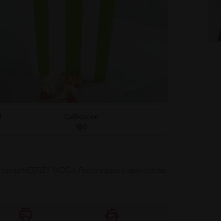
d
Calificación
5
e de Leche NESTLÉ® MOÇA. Prepara paso a paso cotufas