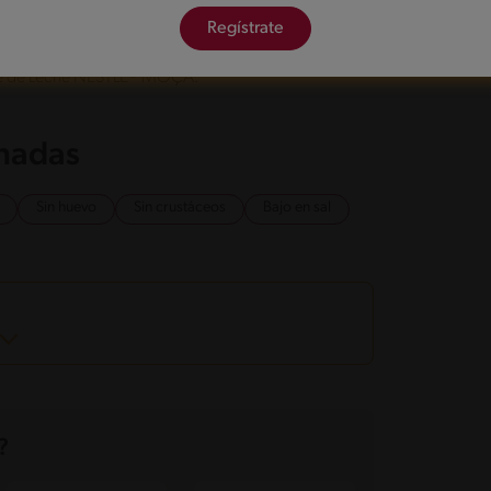
ufas sobre una bandeja previamente engrasada.
Regístrate
 deja enfriar muy bien.
ulce de Leche NESTLÉ® MOÇA.
onadas
Sin huevo
Sin crustáceos
Bajo en sal
?