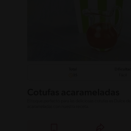
Dificulta
Total
Fácil
35
Cotufas acarameladas
El toque perfecto para las deliciosas cotufas es Dulc
acarameladas con nuestra receta.