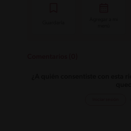
Proteína
2.5 g
Grasas saturadas
2.4 g
Sodio
11.2 mg
Azúcares
1.5 g
Agregar a mi
Guardarla
menú
Comentarios (0)
¿A quién consentiste con esta r
qued
Iniciar sesión