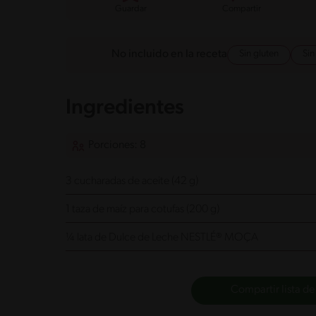
Guardar
Compartir
Sin gluten
Si
No incluido en la receta
Ingredientes
Porciones: 8
3 cucharadas de aceite (42 g)
1 taza de maíz para cotufas (200 g)
¼ lata de Dulce de Leche NESTLÉ® MOÇA
Compartir lista de