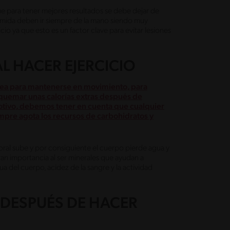
ue para tener mejores resultados se debe dejar de
a comida deben ir siempre de la mano siendo muy
io ya que esto es un factor clave para evitar lesiones
AL HACER EJERCICIO
a sea para mantenerse en movimiento, para
o quemar unas calorías extras después de
otivo, debemos tener en cuenta que cualquier
iempre agota los recursos de carbohidratos y
oral sube y por consiguiente el cuerpo pierde agua y
gran importancia al ser minerales que ayudan a
 del cuerpo, acidez de la sangre y la actividad
DESPUÉS DE HACER