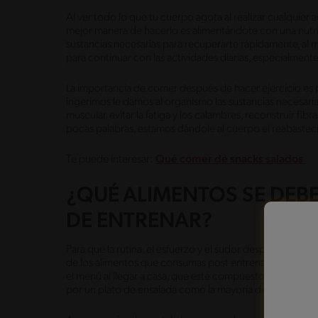
Al ver todo lo que tu cuerpo agota al realizar cualquier ac
mejor manera de hacerlo es alimentándote con una nutri
sustancias necesarias para recuperarte rápidamente, al 
para continuar con las actividades diarias, especialmente 
La importancia de comer después de hacer ejercicio es p
ingerimos le damos al organismo las sustancias necesarias
muscular, evitar la fatiga y los calambres, reconstruir fibr
pocas palabras, estamos dándole al cuerpo el reabastec
Te puede interesar:
Qué comer de snacks salados
¿QUÉ ALIMENTOS SE DEB
DE ENTRENAR?
Para que la rutina, el esfuerzo y el sudor después de ha
de los alimentos que consumas post entrenamiento. Por
el menú al llegar a casa, que esté compuesto principalm
por un plato de ensalada como la mayoría de las person