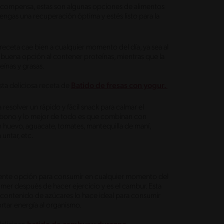
recompensa, estas son algunas opciones de alimentos
ngas una recuperación óptima y estés listo para la
receta cae bien a cualquier momento del día, ya sea al
buena opción al contener proteínas, mientras que la
eínas y grasas.
ta deliciosa receta de
Batido de fresas con yogur.
resolver un rápido y fácil snack para calmar el
arbono y lo mejor de todo es que combinan con
n huevo, aguacate, tomates, mantequilla de maní,
untar, etc.
lente opción para consumir en cualquier momento del
comer después de hacer ejercicio y es el cambur. Esta
u contenido de azúcares lo hace ideal para consumir
rtar energía al organismo.