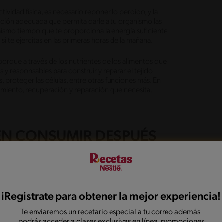
tividad física, es necesario reponer lo perdido, y la
ción adecuada que permita darle a tu organismo las
mismo tiempo que te proporciona la energía suficiente
si te ejercitas en las primeras horas de la mañana.
orque a través de los nutrientes de los alimentos que
 y responsables para construir y reparar el tejido
as, proteger las células, entre otras funciones más. En
imiento, recuperación y reparación que necesita.
EN CONSUMIR DESPUÉS
cer ejercicio valga la pena, dependerán en gran medida
 lo que debes tener en cuenta al momento de planear
ente por carbohidratos y proteínas, y no únicamente
iRegistrate para obtener la mejor experiencia!
as creen que debe ser.
Te enviaremos un recetario especial a tu correo además
podrás acceder a clases exclusivas en línea, promociones