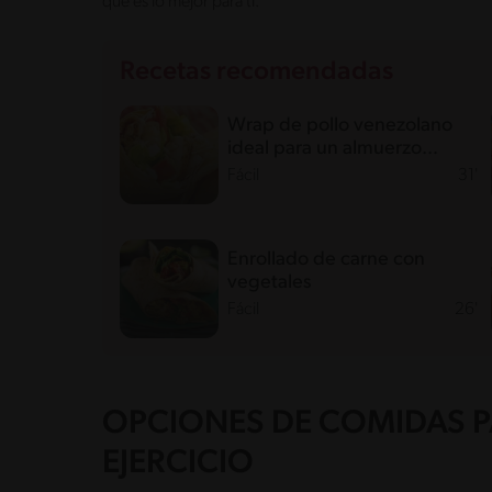
qué es lo mejor para ti.
Recetas recomendadas
Wrap de pollo venezolano
ideal para un almuerzo
sabroso
Fácil
31'
Enrollado de carne con
vegetales
Fácil
26'
OPCIONES DE COMIDAS P
EJERCICIO