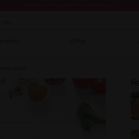
Registrate y descarga nuestros libros de recetas gratis
ecetario
Blog
nario: trucos
Si