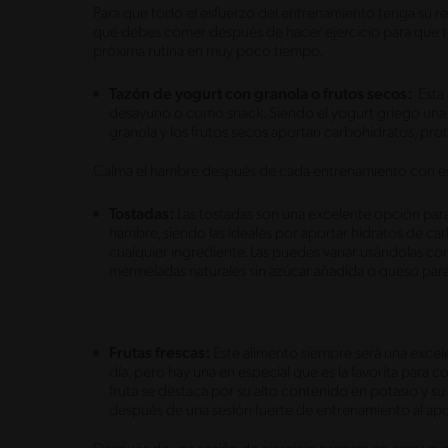
Para que todo el esfuerzo del entrenamiento tenga su 
que debes comer después de hacer ejercicio para que te
próxima rutina en muy poco tiempo.
Tazón de yogurt con granola o frutos secos:
Esta 
desayuno o como snack. Siendo el yogurt griego una 
granola y los frutos secos aportan carbohidratos, prot
Calma el hambre después de cada entrenamiento con es
Tostadas:
Las tostadas son una excelente opción para 
hambre, siendo las ideales por aportar hidratos de c
cualquier ingrediente. Las puedes variar usándolas co
mermeladas naturales sin azúcar añadida o queso para 
Frutas frescas:
Este alimento siempre será una exce
día, pero hay una en especial que es la favorita para 
fruta se destaca por su alto contenido en potasio y s
después de una sesión fuerte de entrenamiento al apo