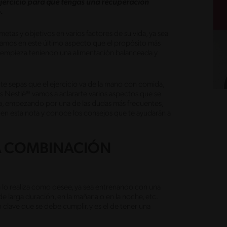
ejercicio para que tengas una recuperación
.
tas y objetivos en varios factores de su vida, ya sea
ramos en este último aspecto que el propósito más
 se empieza teniendo una alimentación balanceada y
te sepas que el ejercicio va de la mano con comida,
as Nestlé® vamos a aclararte varios aspectos que se
da, empezando por una de las dudas más frecuentes,
n esta nota y conoce los consejos que te ayudarán a
NA COMBINACIÓN
 lo realiza como desee, ya sea entrenando con una
 de larga duración, en la mañana o en la noche, etc.
lave que se debe cumplir, y es el de tener una