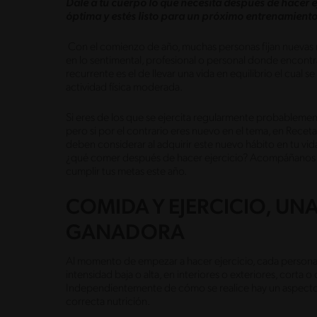
Dale a tu cuerpo lo que necesita después de hacer 
óptima y estés listo para un próximo entrenamiento
Con el comienzo de año, muchas personas fijan nuevas me
en lo sentimental, profesional o personal donde encont
recurrente es el de llevar una vida en equilibrio el cual
actividad física moderada.
Si eres de los que se ejercita regularmente probablemen
pero si por el contrario eres nuevo en el tema, en Recet
deben considerar al adquirir este nuevo hábito en tu vi
¿qué comer después de hacer ejercicio? Acompáñanos e
cumplir tus metas este año.
COMIDA Y EJERCICIO, U
GANADORA
Al momento de empezar a hacer ejercicio, cada persona
intensidad baja o alta, en interiores o exteriores, corta o
Independientemente de cómo se realice hay un aspecto c
correcta nutrición.