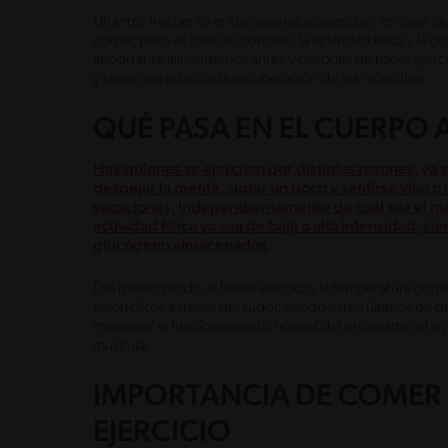
Un error frecuente entre quienes se ejercitan es creer q
comer, pero es todo lo contario, la actividad física y l
importante alimentarnos antes y después de hacer ejercic
y tener una adecuada recuperación de los músculos.
QUÉ PASA EN EL CUERPO 
Hay quienes se ejercitan por distintas razones, y
despejar la mente, sudar un poco y sentirse vivo 
vacaciones, independientemente de cuál sea el m
actividad física ya sea de baja o alta intensidad, s
glucógeno almacenados
.
Del mismo modo, al hacer ejercicio, la temperatura corp
electrolitos a través del sudor, siendo estos últimos de 
mantener el funcionamiento normal del organismo, el agua
muscular.
IMPORTANCIA DE COMER 
EJERCICIO