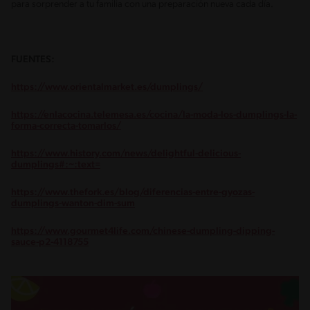
para sorprender a tu familia con una preparación nueva cada día.
FUENTES:
https://www.orientalmarket.es/dumplings/
https://enlacocina.telemesa.es/cocina/la-moda-los-dumplings-la-
forma-correcta-tomarlos/
https://www.history.com/news/delightful-delicious-
dumplings#:~:text=
https://www.thefork.es/blog/diferencias-entre-gyozas-
dumplings-wanton-dim-sum
https://www.gourmet4life.com/chinese-dumpling-dipping-
sauce-p2-4118755