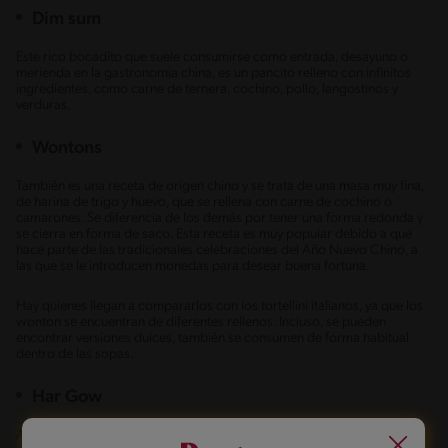
Dim sum
Este rico bocadito que suele consumirse como entrada, desayuno o
merienda en la gastronomía china, es un pancito relleno con infinitos
ingredientes, como carne de ternera, cochino, pollo, langostinos y
verduras.
Wontons
También es una receta de origen chino y se trata de una masa muy fina,
de harina de trigo y huevo, que se rellena con carne de cochino o
camarones. Se diferencia de los demás por tener una forma redonda y
se cierra en forma de saco. Esta receta es muy popular debido a que
hace parte de las tradicionales celebraciones del Año Nuevo Chino, a
las que se le introducen monedas para desear buena fortuna.
Hay quienes llegan a compararlos con los tortellini italianos, ya que los
wonton se encuentran de diferentes rellenos. Incluso, se pueden
encontrar versiones dulces, también se consumen de forma habitual
dentro de las sopas.
Har Gow
A diferencia de los otros tipos, el secreto de esta receta está en su