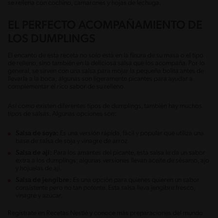
se rellena con cochino, camarones y hojas de lechuga.
EL PERFECTO ACOMPAÑAMIENTO DE
LOS DUMPLINGS
El encanto de esta receta no solo está en la finura de su masa o el tipo
de relleno, sino también en la deliciosa salsa que los acompaña. Por lo
general, se sirven con una salsa para mojar la pequeña bolita antes de
llevarla a la boca; algunas son ligeramente picantes para ayudar a
complementar el rico sabor de su relleno.
Así como existen diferentes tipos de dumplings, también hay muchos
tipos de salsas. Algunas opciones son:
Salsa de soya:
Es una versión rápida, fácil y popular que utiliza una
base de salsa de soja y vinagre de arroz.
Salsa de ají:
Para los amantes del picante, esta salsa le da un sabor
extra a los dumplings; algunas versiones llevan aceite de sésamo, ajo
y hojuelas de ají.
Salsa de jengibre:
Es una opción para quienes quieren un sabor
consistente pero no tan potente. Esta salsa lleva jengibre fresco,
vinagre y azúcar.
Regístrate en Recetas Nestlé y conoce más preparaciones del mundo