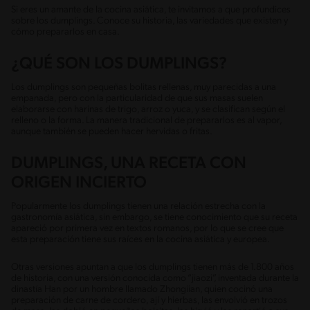
Si eres un amante de la cocina asiática, te invitamos a que profundices
sobre los dumplings. Conoce su historia, las variedades que existen y
cómo prepararlos en casa.
¿QUÉ SON LOS DUMPLINGS?
Los dumplings son pequeñas bolitas rellenas, muy parecidas a una
empanada, pero con la particularidad de que sus masas suelen
elaborarse con harinas de trigo, arroz o yuca, y se clasifican según el
relleno o la forma. La manera tradicional de prepararlos es al vapor,
aunque también se pueden hacer hervidas o fritas.
DUMPLINGS, UNA RECETA CON
ORIGEN INCIERTO
Popularmente los dumplings tienen una relación estrecha con la
gastronomía asiática, sin embargo, se tiene conocimiento que su receta
apareció por primera vez en textos romanos, por lo que se cree que
esta preparación tiene sus raíces en la cocina asiática y europea.
Otras versiones apuntan a que los dumplings tienen más de 1.800 años
de historia, con una versión conocida como “jiaozi”, inventada durante la
dinastía Han por un hombre llamado Zhongiian, quien cocinó una
preparación de carne de cordero, ají y hierbas, las envolvió en trozos