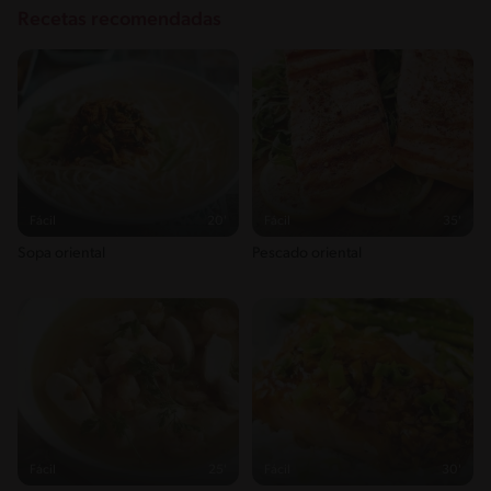
Recetas recomendadas
Fácil
20'
Fácil
35'
Sopa oriental
Pescado oriental
Fácil
25'
Fácil
30'