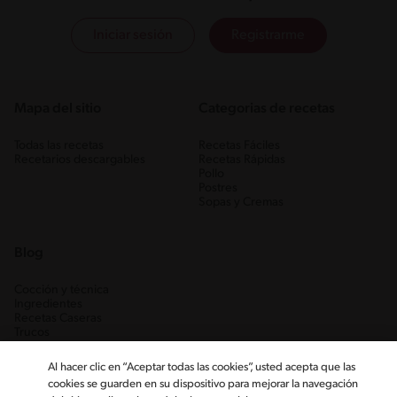
Iniciar sesión
Registrarme
Mapa del sitio
Categorias de recetas
Todas las recetas
Recetas Fáciles
Recetarios descargables
Recetas Rápidas
Pollo
Postres
Sopas y Cremas
Blog
Cocción y técnica
Ingredientes
Recetas Caseras
Trucos
Al hacer clic en “Aceptar todas las cookies”, usted acepta que las
cookies se guarden en su dispositivo para mejorar la navegación