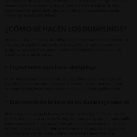
de masa, las dobló en pequeñas bolsitas, las hirvió y las repartió a sus
vecinos para sobrellevar las bajas temperaturas. El sabor de esta
ingeniosa idea gustó tanto que se continuaron preparando en las
diferentes estaciones del año.
¿CÓMO SE HACEN LOS DUMPLINGS?
Si deseas degustar unos dumplings, no es necesario viajar ni visitar un
restaurante asiático, pues esta deliciosa y fácil receta se puede
preparar en casa si se cuenta con los ingredientes necesarios y se
siguen unos simples pasos.
Ingredientes para hacer dumplings
Al ser una preparación tan antigua y popular en todo el mundo, es
posible que existan variaciones en su receta. La versión tradicional
contiene harina, levadura en polvo, azúcar, sal, mantequilla y leche.
Elaboración de la masa de los dumplings caseros
En un bowl se agrega la harina, la levadura, la sal y el azúcar; una vez
que estén bien incorporados los ingredientes, se agrega la mantequilla
hasta que se forme una masa homogénea; se puede mezclar con un
tenedor o las manos. Por último, se añade la leche poco a poco y se
continúa removiendo hasta obtener una pasta suave y elástica.