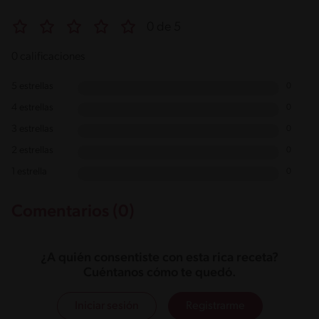
0 de 5
0 calificaciones
5 estrellas
0
4 estrellas
0
3 estrellas
0
2 estrellas
0
1 estrella
0
Comentarios (0)
¿A quién consentiste con esta rica receta?
Cuéntanos cómo te quedó.
Iniciar sesión
Registrarme