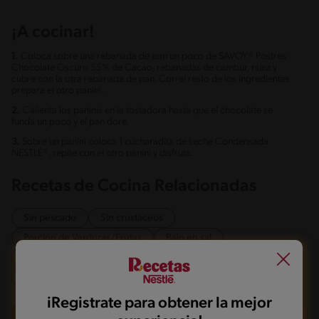
¡A cocinar!
1.
Coloca sobre una rebanada de pan un poco de SAVOY® Postres
Chocolate Oscuro 55% de Cacao, rebanadas de cambur, nuez y
cubre con la otra rebanada de pan. Con el resto de los ingredientes
prepara el otro panini.
2.
Calienta los paninis en la tostadora hasta que el chocolate se
funda un poco y el pan dore.
3.
Sobre un panini coloca 1 cucharadita de Leche Condensada
NESTLÉ®, repite con el otro panini y disfruta.
Recetas de Cocina Relacionadas
Sin pescado
Sin crustáceos
Porción de Verduras/Frutas
Bajo en sal
Libre de carne de puerco
Vegetariano
Fuente de fibra
iRegistrate para obtener la mejor