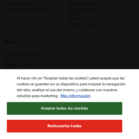
Todas las recetas
Recetas Fáciles
Recetarios descargables
Recetas Rápidas
Pollo
Postres
Sopas y Cremas
Blog
Cocción y técnica
Ingredientes
Recetas Caseras
Trucos
Al hacer clic en “Aceptar todas las cookies”, usted acepta que las
cookies se guarden en su dispositivo para mejorar la navegación
del sitio, analizar el uso del mismo, y colaborar con nuestros
estudios para marketing.
Más información
Aceptar todas las cookies
Nestlé Venezuela, S.A. RIF J-00012926-6 ©2019, Nestlé. Marcas
registradas por Société des Produits Nestlé, S.A. Vevey (Suiza)
Rechazarlas todas
Aviso de Privacidad
Términos y condiciones