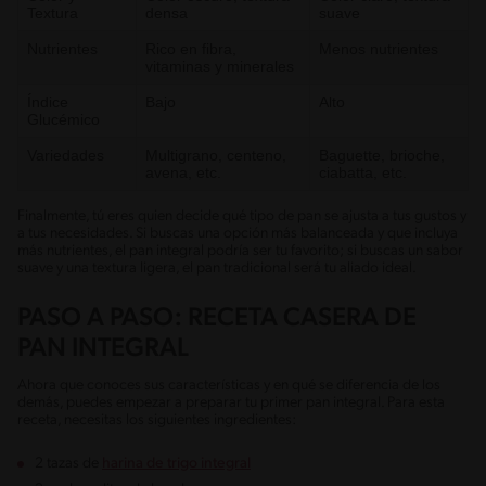
Textura
densa
suave
Nutrientes
Rico en fibra,
Menos nutrientes
vitaminas y minerales
Índice
Bajo
Alto
Glucémico
Variedades
Multigrano, centeno,
Baguette, brioche,
avena, etc.
ciabatta, etc.
Finalmente, tú eres quien decide qué tipo de pan se ajusta a tus gustos y
a tus necesidades. Si buscas una opción más balanceada y que incluya
más nutrientes, el pan integral podría ser tu favorito; si buscas un sabor
suave y una textura ligera, el pan tradicional será tu aliado ideal.
PASO A PASO: RECETA CASERA DE
PAN INTEGRAL
Ahora que conoces sus características y en qué se diferencia de los
demás, puedes empezar a preparar tu primer pan integral. Para esta
receta, necesitas los siguientes ingredientes:
2 tazas de
harina de trigo integral