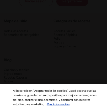
Iniciar sesión
Registrarme
Mapa del sitio
Categorias de recetas
Todas las recetas
Recetas Fáciles
Recetarios descargables
Recetas Rápidas
Pollo
Postres
Sopas y Cremas
Blog
Cocción y técnica
Ingredientes
Recetas Caseras
Trucos
Al hacer clic en “Aceptar todas las cookies”, usted acepta que las
cookies se guarden en su dispositivo para mejorar la navegación
del sitio, analizar el uso del mismo, y colaborar con nuestros
estudios para marketing.
Más información