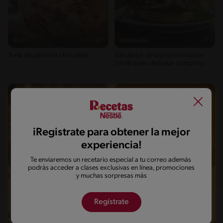
Fácil
55'
Intermedio
7'
Torta de pan con chocolate
Sándwich de pernil con sabor
criollo para disfrutar completo
iRegistrate para obtener la mejor
experiencia!
Te enviaremos un recetario especial a tu correo además
Intermedio
100'
Fácil
30'
podrás acceder a clases exclusivas en línea, promociones
y muchas sorpresas más
Pan de Jamón
Pizza con pan de pita
Regístrate
Cinco tipos de pan integral para preparar en casa