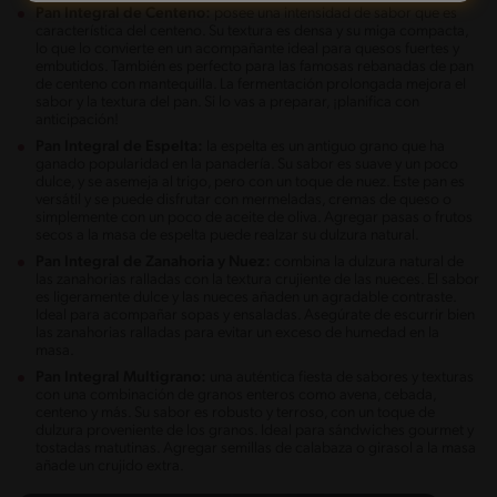
Pan Integral de Centeno:
posee una intensidad de sabor que es
característica del centeno. Su textura es densa y su miga compacta,
lo que lo convierte en un acompañante ideal para quesos fuertes y
embutidos. También es perfecto para las famosas rebanadas de pan
de centeno con mantequilla. La fermentación prolongada mejora el
sabor y la textura del pan. Si lo vas a preparar, ¡planifica con
anticipación!
Pan Integral de Espelta:
la espelta es un antiguo grano que ha
ganado popularidad en la panadería. Su sabor es suave y un poco
dulce, y se asemeja al trigo, pero con un toque de nuez. Este pan es
versátil y se puede disfrutar con mermeladas, cremas de queso o
simplemente con un poco de aceite de oliva. Agregar pasas o frutos
secos a la masa de espelta puede realzar su dulzura natural.
Pan Integral de Zanahoria y Nuez:
combina la dulzura natural de
las zanahorias ralladas con la textura crujiente de las nueces. El sabor
es ligeramente dulce y las nueces añaden un agradable contraste.
Ideal para acompañar sopas y ensaladas. Asegúrate de escurrir bien
las zanahorias ralladas para evitar un exceso de humedad en la
masa.
Pan Integral Multigrano:
una auténtica fiesta de sabores y texturas
con una combinación de granos enteros como avena, cebada,
centeno y más. Su sabor es robusto y terroso, con un toque de
dulzura proveniente de los granos. Ideal para sándwiches gourmet y
tostadas matutinas. Agregar semillas de calabaza o girasol a la masa
añade un crujido extra.