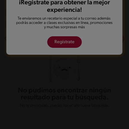
iRegistrate para obtener la mejor
experiencia!
Olla de presión
Sin lactosa
Te enviaremos un recetario especial a tu correo además
podrás acceder a clases exclusivas en línea, promociones
De 0 a 60 min
y muchas sorpresas más
Filtros
0
recetas
Regístrate
No pudimos encontrar ningún
resultado para tu búsqueda.
No te preocupes, puedes hacer una nueva búsqueda.