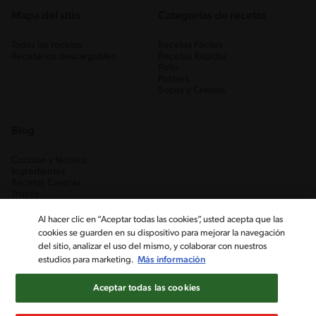
Mapa del sitio
Categorias de recetas
Todas las recetas
Recetas Fáciles
Recetarios descargables
Recetas Rápidas
Pollo
Postres
Sopas y Cremas
Blog
Cocción y técnica
Ingredientes
Recetas Caseras
Trucos
Al hacer clic en “Aceptar todas las cookies”, usted acepta que las
cookies se guarden en su dispositivo para mejorar la navegación
del sitio, analizar el uso del mismo, y colaborar con nuestros
estudios para marketing.
Más información
Aceptar todas las cookies
Nestlé Venezuela, S.A. RIF J-00012926-6 ©2019, Nestlé. Marcas