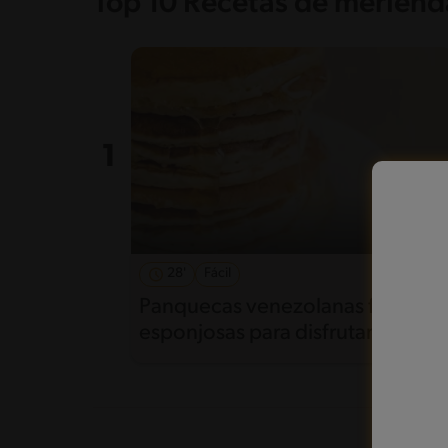
Top 10 Recetas de merienda
28'
Fácil
5
Panquecas venezolanas fáciles y
esponjosas para disfrutar