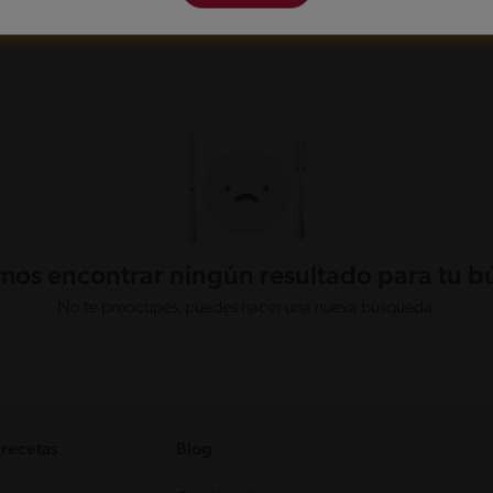
ácil
os encontrar ningún resultado para tu 
No te preocupes, puedes hacer una nueva búsqueda.
 recetas
Blog