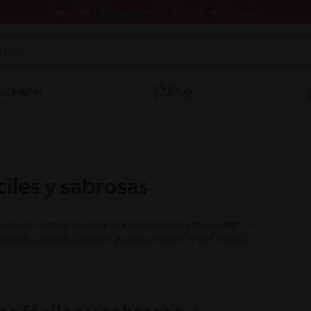
Registrate y descarga nuestros libros de recetas gratis
ecetario
Blog
iles y sabrosas
l día y comerte una deliciosa merienda. Por eso, aquí te
galletas y demás; para que puedas preparar aquel gustico.