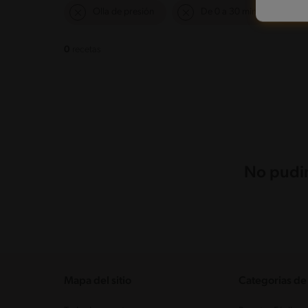
Olla de presión
De 0 a 30 min
F
0
recetas
No pudim
Mapa del sitio
Categorias de