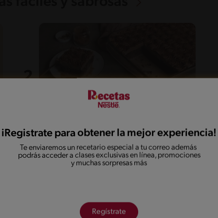
s fáciles y sabrosas
iRegistrate para obtener la mejor experiencia!
55'
Fácil
5
Te enviaremos un recetario especial a tu correo además
Dulce de tres leches de
podrás acceder a clases exclusivas en línea, promociones
chocolate
y muchas sorpresas más
Regístrate