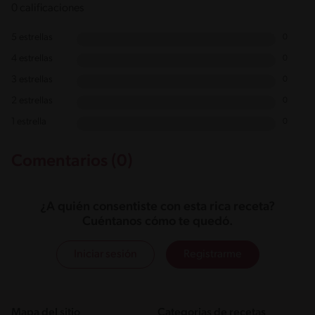
0 calificaciones
5 estrellas
0
4 estrellas
0
3 estrellas
0
2 estrellas
0
1 estrella
0
Comentarios (0)
¿A quién consentiste con esta rica receta?
Cuéntanos cómo te quedó.
Iniciar sesión
Registrarme
Mapa del sitio
Categorias de recetas