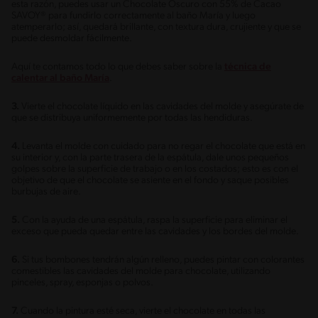
esta razón, puedes usar un Chocolate Oscuro con 55% de Cacao
SAVOY® para fundirlo correctamente al baño María y luego
atemperarlo; así, quedará brillante, con textura dura, crujiente y que se
puede desmoldar fácilmente.
Aquí te contamos todo lo que debes saber sobre la
técnica de
calentar al baño María
.
3.
Vierte el chocolate líquido en las cavidades del molde y asegúrate de
que se distribuya uniformemente por todas las hendiduras.
4.
Levanta el molde con cuidado para no regar el chocolate que está en
su interior y, con la parte trasera de la espátula, dale unos pequeños
golpes sobre la superficie de trabajo o en los costados; esto es con el
objetivo de que el chocolate se asiente en el fondo y saque posibles
burbujas de aire.
5.
Con la ayuda de una espátula, raspa la superficie para eliminar el
exceso que pueda quedar entre las cavidades y los bordes del molde.
6.
Si tus bombones tendrán algún relleno, puedes pintar con colorantes
comestibles las cavidades del molde para chocolate, utilizando
pinceles, spray, esponjas o polvos.
7.
Cuando la pintura esté seca, vierte el chocolate en todas las