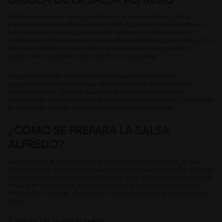
ORIGEN DE LA SALSA ALFREDO
Al hablar del origen de la salsa Alfredo, nos trasladamos a Italia,
específicamente a la Roma del año 1914, cuando el cocinero Alfredo Di
Lelio le preparó a su esposa un plato de fetuccini de sémola y los
condimentó con mantequilla y queso Parmigiano Reggiano rallado. Esta
deliciosa creación no solo deleitó a su mujer, sino que también le
sugirió que los añadiera a la carta de su restaurante.
Al poco tiempo de estrenarse en el restaurante, aumentó su
popularidad con tal suerte que atrajo la atención de dos actores
norteamericanos, quienes quedaron fascinados por este plato.
Rápidamente se corrió la voz y el platillo traspasó fronteras, y hoy en día
es una receta popular y muy consumida en todo el mundo.
¿CÓMO SE PREPARA LA SALSA
ALFREDO?
Las salsas son el secreto mejor guardado de todo cocinero, ya que
tienen el poder de elevar cualquier receta al siguiente nivel. Por ello, hoy
te contamos cómo preparar la deliciosa salsa Alfredo para que puedas
incluirla en todas tus recetas y sorprendas a todos en casa con tus
habilidades culinarias. ¡Toma nota y aprende a preparar esta exquisita
salsa!