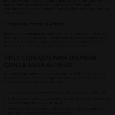
proteínas en una rica salsa, siendo el pollo, la carne y los camarones los
que combinan perfectamente con una salsa Alfredo. Puedes
consumirlos solos o para complementar tus platos con pasta o en unas
ricas albóndigas.
Vegetales con salsa Alfredo
Por último, encontramos los vegetales que también se pueden bañar
con una rica salsa para darle un toque extra de sabor y cremosidad. El
brócoli, las espinacas, coliflor, champiñones y el calabacín son los
elegidos para fusionarse con una exquisita salsa Alfredo.
TIPS Y CONSEJOS PARA TRIUNFAR
CON LA SALSA ALFREDO
Si quieres sorprender a todos en casa con tus habilidades culinarias,
entonces pon en práctica los siguientes consejos para que tus platos
con salsa Alfredo sean un rotundo éxito.
Ten cuidado de no sobrecalentar el sartén y quemar la mantequilla.
Utiliza el queso a temperatura ambiente: esto hará que se derrita más
rápido y tengas una salsa más suave.
Mientras la estás cocinando, utiliza un batidor de globo para irla
mezclando y evitar que la salsa se te separe.