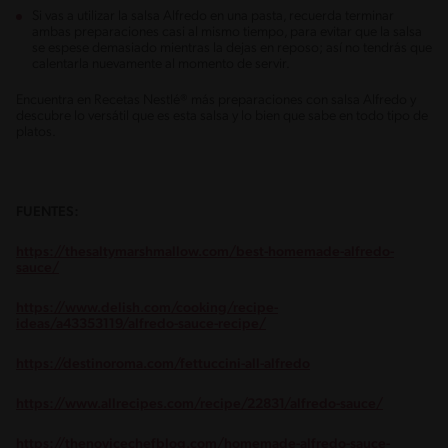
Si vas a utilizar la salsa Alfredo en una pasta, recuerda terminar
ambas preparaciones casi al mismo tiempo, para evitar que la salsa
se espese demasiado mientras la dejas en reposo; así no tendrás que
calentarla nuevamente al momento de servir.
Encuentra en Recetas Nestlé® más preparaciones con salsa Alfredo y
descubre lo versátil que es esta salsa y lo bien que sabe en todo tipo de
platos.
FUENTES:
https://thesaltymarshmallow.com/best-homemade-alfredo-
sauce/
https://www.delish.com/cooking/recipe-
ideas/a43353119/alfredo-sauce-recipe/
https://destinoroma.com/fettuccini-all-alfredo
https://www.allrecipes.com/recipe/22831/alfredo-sauce/
https://thenovicechefblog.com/homemade-alfredo-sauce-