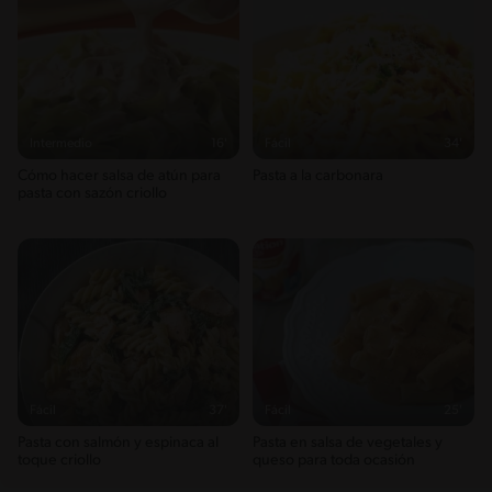
Intermedio
16'
Fácil
34'
Cómo hacer salsa de atún para
Pasta a la carbonara
pasta con sazón criollo
Fácil
37'
Fácil
25'
Pasta con salmón y espinaca al
Pasta en salsa de vegetales y
toque criollo
queso para toda ocasión