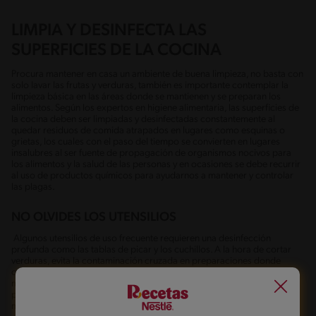
LIMPIA Y DESINFECTA LAS
SUPERFICIES DE LA COCINA
Procura mantener en casa un ambiente de buena limpieza, no basta con
solo lavar las frutas y verduras, también es importante contemplar la
limpieza básica en las áreas donde se mantienen y se preparan los
alimentos. Según los expertos en higiene alimentaria, las superficies de
la cocina deben ser limpiadas y desinfectadas constantemente al
quedar residuos de comida atrapados en lugares como esquinas o
grietas, los cuales con el paso del tiempo se convierten en lugares
insalubres al ser fuente de propagación de organismos nocivos para
los alimentos y la salud de las personas y en ocasiones se debe recurrir
al uso de productos químicos para ayudarnos a mantener y controlar
las plagas.
NO OLVIDES LOS UTENSILIOS
Algunos utensilios de uso frecuente requieren una desinfección
profunda como las tablas de picar y los cuchillos. A la hora de cortar
verduras, evita la contaminación cruzada en preparaciones donde
cortas carne cruda, frutas y verduras en la misma superficie y con los
mismos implementos. Esto es con el objetivo de disminuir la
probabilidad de contaminación cruzada y generar una transferencia
microbiana.