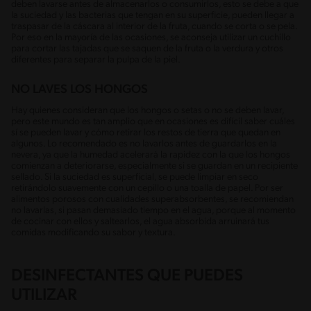
deben lavarse antes de almacenarlos o consumirlos, esto se debe a que
la suciedad y las bacterias que tengan en su superficie, pueden llegar a
traspasar de la cáscara al interior de la fruta, cuando se corta o se pela.
Por eso en la mayoría de las ocasiones, se aconseja utilizar un cuchillo
para cortar las tajadas que se saquen de la fruta o la verdura y otros
diferentes para separar la pulpa de la piel.
NO LAVES LOS HONGOS
Hay quienes consideran que los hongos o setas o no se deben lavar,
pero este mundo es tan amplio que en ocasiones es difícil saber cuáles
sí se pueden lavar y cómo retirar los restos de tierra que quedan en
algunos. Lo recomendado es no lavarlos antes de guardarlos en la
nevera, ya que la humedad acelerará la rapidez con la que los hongos
comienzan a deteriorarse, especialmente si se guardan en un recipiente
sellado. Si la suciedad es superficial, se puede limpiar en seco
retirándolo suavemente con un cepillo o una toalla de papel. Por ser
alimentos porosos con cualidades superabsorbentes, se recomiendan
no lavarlas, si pasan demasiado tiempo en el agua, porque al momento
de cocinar con ellos y saltearlos, el agua absorbida arruinará tus
comidas modificando su sabor y textura.
DESINFECTANTES QUE PUEDES
UTILIZAR