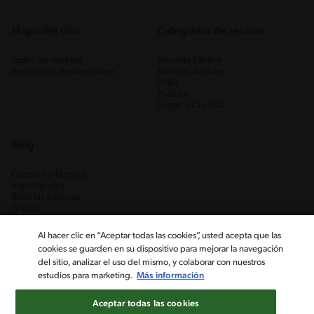
Mapa del sitio
Categorias de recetas
Todas las recetas
Recetas Fáciles
Recetarios descargables
Recetas Rápidas
Pollo
Postres
Sopas y Cremas
Blog
Cocción y técnica
Ingredientes
Recetas Caseras
Trucos
Al hacer clic en “Aceptar todas las cookies”, usted acepta que las
cookies se guarden en su dispositivo para mejorar la navegación
del sitio, analizar el uso del mismo, y colaborar con nuestros
estudios para marketing.
Más información
Aceptar todas las cookies