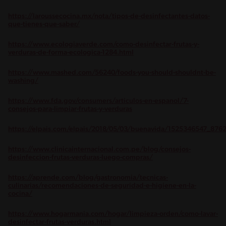
https://laroussecocina.mx/nota/tipos-de-desinfectantes-datos-
que-tienes-que-saber/
https://www.ecologiaverde.com/como-desinfectar-frutas-y-
verduras-de-forma-ecologica-1284.html
https://www.mashed.com/56240/foods-you-should-shouldnt-be-
washing/
https://www.fda.gov/consumers/articulos-en-espanol/7-
consejos-para-limpiar-frutas-y-verduras
https://elpais.com/elpais/2018/05/03/buenavida/1525346547_876
https://www.clinicainternacional.com.pe/blog/consejos-
desinfeccion-frutas-verduras-luego-compras/
https://aprende.com/blog/gastronomia/tecnicas-
culinarias/recomendaciones-de-seguridad-e-higiene-en-la-
cocina/
https://www.hogarmania.com/hogar/limpieza-orden/como-lavar-
desinfectar-frutas-verduras.html