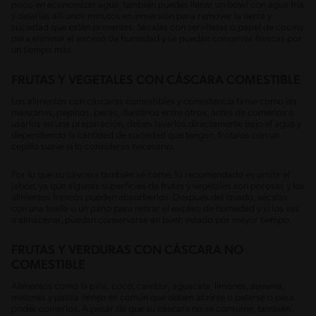
poco en economizar agua, también puedes llenar un bowl con agua fría
y dejarlas allí unos minutos en inmersión para remover la tierra y
suciedad que estén presentes. Sécalas con servilletas o papel de cocina
para eliminar el exceso de humedad y se puedan conservar frescas por
un tiempo más.
FRUTAS Y VEGETALES CON CÁSCARA COMESTIBLE
Los alimentos con cáscaras comestibles y consistencia firme como las
manzanas, pepinos, peras, duraznos entre otros, antes de comerlos o
usarlos en una preparación, debes lavarlos directamente bajo el agua y
dependiendo la cantidad de suciedad que tengan, frótalos con un
cepillo suave si lo consideras necesario.
Por lo que su cáscara también se come, lo recomendado es omitir el
jabón, ya que algunas superficies de frutas y vegetales son porosas y los
alimentos frescos pueden absorberlos. Después del lavado, sécalas
con una toalla o un paño para retirar el exceso de humedad y si los vas
a almacenar, puedan conservarse en buen estado por mayor tiempo.
FRUTAS Y VERDURAS CON CÁSCARA NO
COMESTIBLE
Alimentos como la piña, coco, cambur, aguacate, limones, auyama,
melones y patilla tienen en común que deben abrirse o pelarse o para
poder comerlos. A pesar de que su cáscara no se consume, también