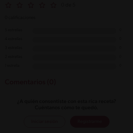
0 de 5
0 calificaciones
5 estrellas
0
4 estrellas
0
3 estrellas
0
2 estrellas
0
1 estrella
0
Comentarios (0)
¿A quién consentiste con esta rica receta?
Cuéntanos cómo te quedó.
Iniciar sesión
Registrarme