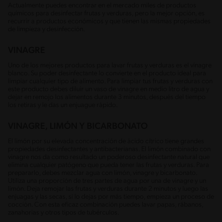
Actualmente puedes encontrar en el mercado miles de productos
químicos para desinfectar frutas y verduras, pero la mejor opción, es
recurrir a productos económicos y que tienen las mismas propiedades
de limpieza y desinfección.
VINAGRE
Uno de los mejores productos para lavar frutas y verduras es el vinagre
blanco. Su poder desinfectante lo convierte en el producto ideal para
limpiar cualquier tipo de alimento. Para limpiar tus frutas y verduras con
este producto debes diluir un vaso de vinagre en medio litro de agua y
dejar en remojo los alimentos durante 3 minutos, después del tiempo
los retiras y le das un enjuague rápido.
VINAGRE, LIMÓN Y BICARBONATO
El limón por su elevada concentración de ácido cítrico tiene grandes
propiedades desinfectantes y antibacterianas. El limón combinado con
vinagre nos da como resultado un poderoso desinfectante natural que
elimina cualquier patógeno que pueda tener las frutas y verduras. Para
prepararlo, debes mezclar agua con limón, vinagre y bicarbonato.
Utiliza una proporción de tres partes de agua por una de vinagre y un
limón. Deja remojar las frutas y verduras durante 2 minutos y luego las
enjuagas y las secas, si lo dejas por más tiempo, empieza un proceso de
cocción. Con esta eficaz combinación puedes lavar papas, rábanos,
zanahorias y otros tipos de tubérculos.