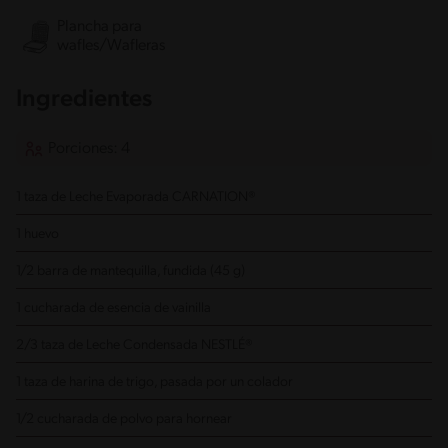
Plancha para
wafles/Wafleras
Ingredientes
Porciones: 4
1 taza de Leche Evaporada CARNATION®
1 huevo
1/2 barra de mantequilla, fundida (45 g)
1 cucharada de esencia de vainilla
2/3 taza de Leche Condensada NESTLÉ®
1 taza de harina de trigo, pasada por un colador
1/2 cucharada de polvo para hornear