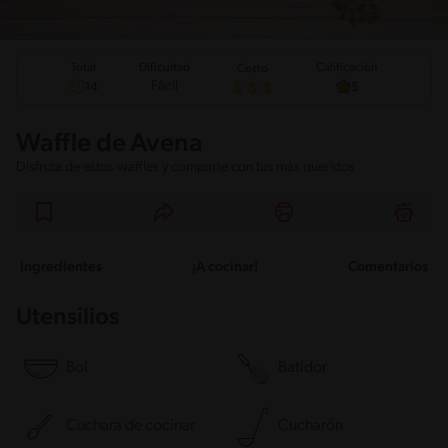
Total
Calificación
Dificultad
Costo
Fácil
14
5
Waffle de Avena
Disfruta de estos waffles y comparte con tus más queridos
Ingredientes
¡A cocinar!
Comentarios
Utensilios
Bol
Batidor
Cuchara de cocinar
Cucharón