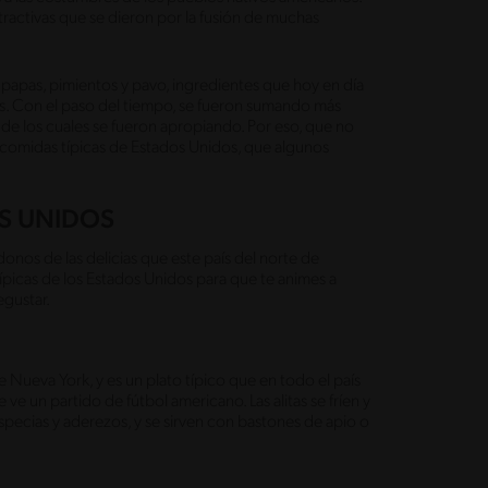
ractivas que se dieron por la fusión de muchas
, papas, pimientos y pavo, ingredientes que hoy en día
as. Con el paso del tiempo, se fueron sumando más
 de los cuales se fueron apropiando. Por eso, que no
e comidas típicas de Estados Unidos, que algunos
OS UNIDOS
nos de las delicias que este país del norte de
picas de los Estados Unidos para que te animes a
egustar.
e Nueva York, y es un plato típico que en todo el país
ve un partido de fútbol americano. Las alitas se fríen y
specias y aderezos, y se sirven con bastones de apio o