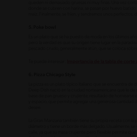
queden ni demasiado gruesas ni muy finas. Una vez corta
donde se cubren con harina, se pasan por huevo batido y,
maíz. Finalmente, se fríen, y tendremos unos perfectos, 
5. Poke bowl
Es un plato que se ha puesto de moda en los últimos año
pero la verdad es que su origen tiene lugar en la paradi
pescado crudo, generalmente atún, que se coloca sobre a
Te puede interesar:
Importancia de la tabla de corte a
6. Pizza Chicago Style
La pizza es un plato típico italiano que se encuentra de 
Deep Dish nació en la ciudad norteamericana que le da s
base de pan grueso y crujiente, resultado de hornearse 
y espacio, que permite agregar una generosa cantidad d
desee.
La Gran Manzana también tiene su propia receta con la p
diámetro y tiene un borde más delgado. Usualmente, se v
calle, ya que su masa crujiente pero flexible permite que 