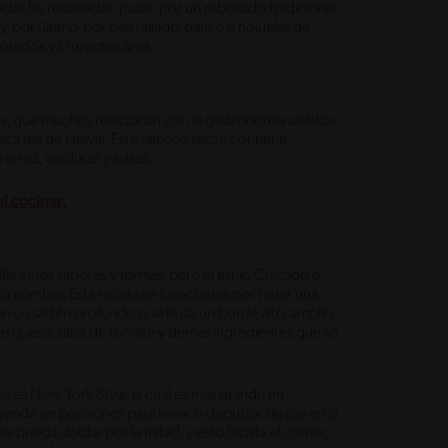
das las rebanadas, pasan por un rebosado tradicional,
 por último, por pan rallado, panko u hojuelas de
dorados y crujientes aros.
s, que muchos relacionan con la gastronomía asiática,
siaca isla de Hawái. Este famoso tazón contiene
rroz, verduras y salsas.
l cocinar.
diferentes sabores y formas, pero el estilo Chicago o
u nombre. Esta receta se caracteriza por tener una
en un sartén profundo que le da un borde alto, amplio
e queso, salsa de tomate y demás ingredientes que se
izza New York Style, la cual es más grande en
ende en porciones para llevar o degustar de pie en la
se pueda doblar por la mitad, y esto facilita el comer.