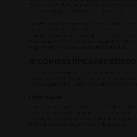
Por otro lado, también hay preparaciones novedosas y at
culturas y se adaptaron al paladar estadounidense.
Los indios nativos se alimentaban de maíz, habas, girasol
son tradicionales en el menú del Día de acción de graci
alimentos y platos procedentes de Europa, Asía y África,
se nos haga extraño encontrar en el siguiente listado d
tengan su origen en otra zona del globo terráqueo.
10 COMIDAS TÍPICAS DE ESTAD
Empecemos este viaje culinario descubriendo y antojándo
América nos ofrece. Recopilamos el top 10 de comidas tí
incluir este país como tu próximo destino a conocer y d
1. Alitas de pollo
Es una receta que nació en la ciudad de Búfalo, estado d
se consume como platillo principal o entrada, mientras se 
se bañan en una salsa picante con mantequilla, algunas e
zanahoria que se sumergen en un dip de queso azul.