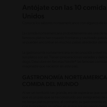
Antójate con las 10 comida
Unidos
Conoce los sabores norteamericanos con algunos de los
La comida norteamericana probablemente sea una de las
famosos platos han cruzado fronteras y cautivado paladar
se pueden encontrar en muchos países alrededor del 
La gastronomía norteamericana es reconocida a nivel mu
sus platos son así. Tienen preparaciones variadas y delic
dogs. Descubre en Recetas Nestlé® las famosas comidas 
imaginaste que nacieron en este país.
GASTRONOMÍA NORTEAMERICAN
COMIDA DEL MUNDO
Al ser un territorio tan grande, era de esperarse que su o
que es un país que se ha construido por inmigrantes de 
no tenga platos propios; al contrario, su gastronomía es 
con lo moderno, un reflejo en el que siguen siendo fiele