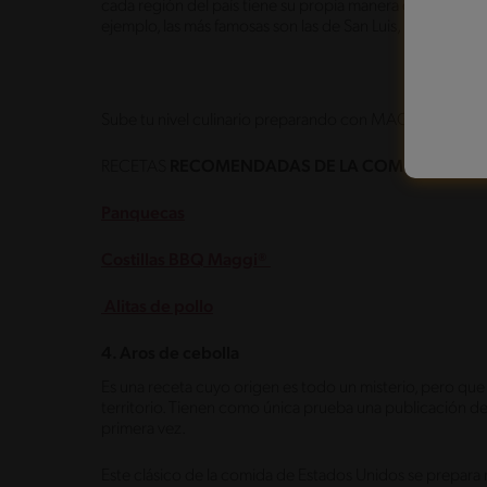
cada región del país tiene su propia manera de prepararl
ejemplo, las más famosas son las de San Luis, Memphis, Ka
Sube tu nivel culinario preparando con MAGGI® esta j
RECETAS
RECOMENDADAS DE LA COMIDA TÍPICA
Panquecas
Costillas BBQ Maggi®
Alitas de pollo
4. Aros de cebolla
Es una receta cuyo origen es todo un misterio, pero qu
territorio. Tienen como única prueba una publicación d
primera vez.
Este clásico de la comida de Estados Unidos se prepara 