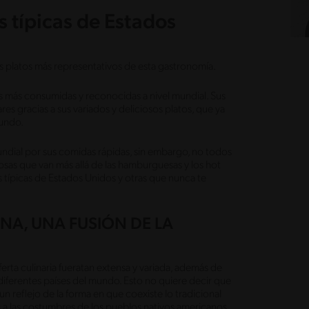
s típicas de Estados
 platos más representativos de esta gastronomía.
 más consumidas y reconocidas a nivel mundial. Sus
es gracias a sus variados y deliciosos platos, que ya
mundo.
ndial por sus comidas rápidas, sin embargo, no todos
iosas que van más allá de las hamburguesas y los hot
típicas de Estados Unidos y otras que nunca te
A, UNA FUSIÓN DE LA
ferta culinaria fueratan extensa y variada, además de
diferentes países del mundo. Esto no quiere decir que
un reflejo de la forma en que coexiste lo tradicional
s a las costumbres de los pueblos nativos americanos.