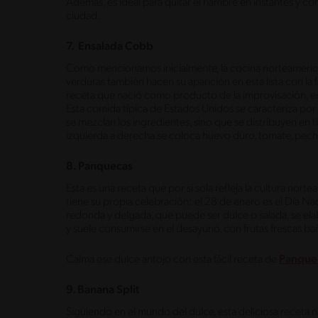
Además, es ideal para quitar el hambre en instantes y co
ciudad.
7. Ensalada Cobb
Como mencionamos inicialmente, la cocina norteamerican
verduras también hacen su aparición en esta lista con la
receta que nació como producto de la improvisación, e
Esta comida típica de Estados Unidos se caracteriza po
se mezclan los ingredientes, sino que se distribuyen en 
izquierda a derecha se coloca huevo duro, tomate, pech
8. Panquecas
Esta es una receta que por sí sola refleja la cultura nort
tiene su propia celebración: el 28 de enero es el Día N
redonda y delgada, que puede ser dulce o salada, se elab
y suele consumirse en el desayuno, con frutas frescas ba
Calma ese dulce antojo con esta fácil receta de
Panque
9. Banana Split
Siguiendo en el mundo del dulce, esta deliciosa receta n