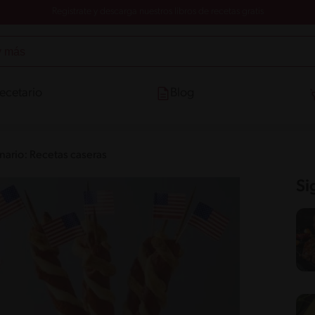
Registrate y descarga nuestros libros de recetas gratis
ecetario
Blog
inario: Recetas caseras
Si