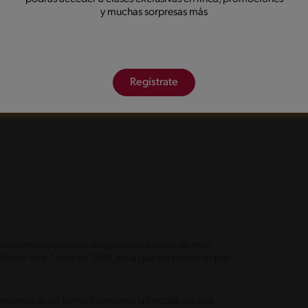
as con las diferentes clases de salsa BBQ; por
y muchas sorpresas más
nsas City, Texas y Carolinas.
ugosa receta de
Costillas BBQ Maggi®.
Regístrate
 DE ESTADOS UNIDOS
e los norteamericanos aseguran que nació en este
el
New York Times
en 1933, en la que los nombran por
rebanando de forma transversal la cebolla, sin que