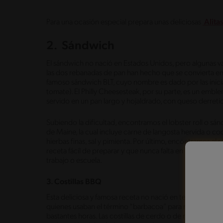
Para una ocasión especial prepara unas deliciosas
Alita
2. Sándwich
El sándwich no nació en Estados Unidos, pero algunas 
las dos rebanadas de pan han hecho que se convierta en
famoso sándwich BLT, cuyo nombre es dado por las inicial
tomate). El Philly Cheesesteak, por su parte, es un embl
servido en un pan largo y hojaldrado, con queso derreti
Subiendo la dificultad, encontramos el lobster roll o sá
de Maine, la cual incluye carne de langosta hervida o co
hierbas finas, sal y pimienta. Por último, encontramos a
receta fácil de preparar y que nunca falta en las cocin
trabajo o escuela.
3. Costillas BBQ
Esta deliciosa y famosa receta no nació en territorio nor
quienes usaban el término “barbacoa” para referirse al
bastantes horas. Las costillas de cerdo o de res son una