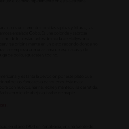
ntinuar el camino rápidamente en esta ajetreada
a no es únicamente comidas rápidas y frituras; las
 famosa ensalada Cobb. Es una colorida y sabrosa
n uno de los restaurantes de moda de Hollywood.
r servirse originalmente en un plato redondo donde no
tiras: se empieza con una cama de espinacas, y de
uga de pollo, aguacate y tocino.
eamericana, y es tanta la devoción por este plato que
acional de los Pancakes o panquecas. Esta masa
ora con huevos, harina, leche y mantequilla derretida,
ñadas en miel de abejas o jarabe de maple.
cas.
ació en el año 1904 en Pensilvania, en una fuente de