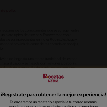
s de pollo
.
variaciones de los componentes que se agregan entre
 un plato típico de este país. Empecemos con el
es de sus ingredientes en inglés (tocino, lechuga y
emático sándwich de carne de res cortada en rodajas,
do.
ndwich de langosta, una receta tradicional del estado
cinada al vapor y se mezcla con mayonesa, cebollín,
l sándwich de mantequilla de maní y mermelada, una
as norteamericanas; se consume como snack dulce en el
iRegistrate para obtener la mejor experiencia!
teamericano, sino que fue traída por los españoles,
 método de cocción que involucra fuego indirecto por
Te enviaremos un recetario especial a tu correo además
 de las comidas más tradicionales de Estados Unidos, y
podrás acceder a clases exclusivas en línea, promociones