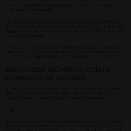
Al ser un pre-fermento, se puede conseguir de dos formas para la
elaboración de la kombucha.
1. En una tienda especialista que cumpla todos los requisitos de
higiene y asepsia: aquí se puede comprar un SCOBY ya listo para
usarse
y, a partir de este, empezar a cultivarlo utilizándolo en la primera
y segunda fermentación.
2. Pedir un SCOBY a un amigo o familiar: este sirve como base para
empezar un cultivo propio de kombucha. Si te parece algo confuso, es
similar al proceso que se debe realizar con el pan de masa madre.
RESULTADOS INCREÍBLES CON LA
KOMBUCHA DE SABORES
La Kombucha por sí sola tiene un sabor característico, pero si quieres
darle un toque único y personal, puedes agregarle los siguientes
ingredientes para tener una bebida refrescante y deliciosa.
Té
Este ingrediente es imprescindible para la elaboración de Kombucha,
pero puedes jugar con las variedades de tés que existen. Por ejemplo,
el té negro, además de tener un sabor fuerte, es el indicado para darle a