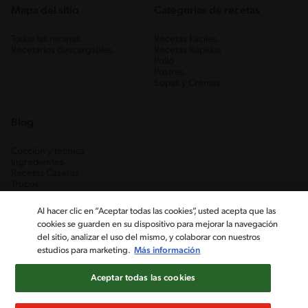
Mapa del sitio
Categorias de recetas
Todas las recetas
Recetas Fáciles
Recetarios descargables
Recetas Rápidas
Pollo
Postres
Sopas y Cremas
Blog
Cocción y técnica
Ingredientes
Recetas Caseras
Trucos
Al hacer clic en “Aceptar todas las cookies”, usted acepta que las
cookies se guarden en su dispositivo para mejorar la navegación
del sitio, analizar el uso del mismo, y colaborar con nuestros
estudios para marketing.
Más información
Aceptar todas las cookies
Nestlé Venezuela, S.A. RIF J-00012926-6 ©2019, Nestlé. Marcas