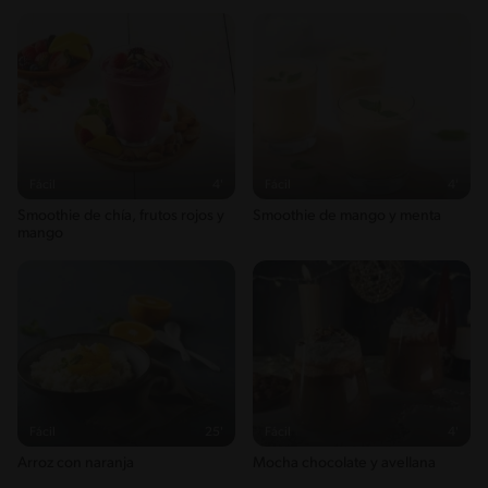
Fácil
4'
Fácil
4'
Smoothie de chía, frutos rojos y
Smoothie de mango y menta
mango
Fácil
25'
Fácil
4'
Arroz con naranja
Mocha chocolate y avellana