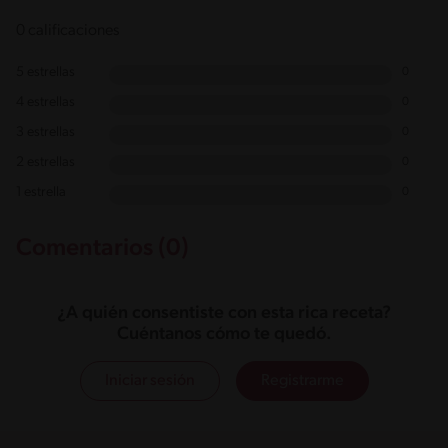
0 calificaciones
5 estrellas
0
4 estrellas
0
3 estrellas
0
2 estrellas
0
1 estrella
0
Comentarios (0)
¿A quién consentiste con esta rica receta?
Cuéntanos cómo te quedó.
Iniciar sesión
Registrarme