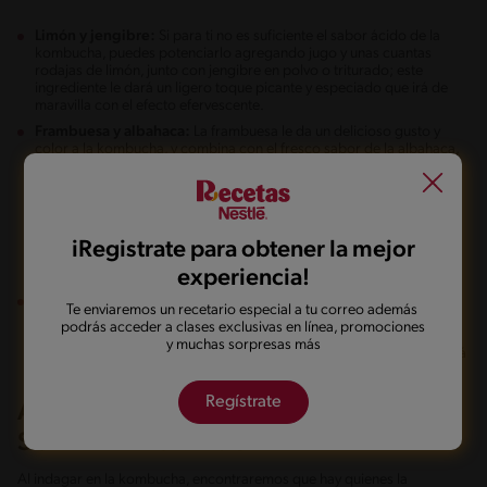
Limón y jengibre:
Si para ti no es suficiente el sabor ácido de la
kombucha, puedes potenciarlo agregando jugo y unas cuantas
rodajas de limón, junto con jengibre en polvo o triturado; este
ingrediente le dará un ligero toque picante y especiado que irá de
maravilla con el efecto efervescente.
Frambuesa y albahaca:
La frambuesa le da un delicioso gusto y
color a la kombucha, y combina con el fresco sabor de la albahaca,
pero si te es difícil conseguir estos ingredientes puedes sustituirlo
por otros más económicos y que están al alcance de todos, por
ejemplo, la mora y la hierbabuena. Experimenta con ellos y crea
exquisitas mezclas para degustar en un día de verano.
iRegistrate para obtener la mejor
experiencia!
Manzana y cúrcuma:
Puedes utilizar manzana roja o verde para
Te enviaremos un recetario especial a tu correo además
licuarlas hasta obtener un jugo espeso, el cual se agrega a la
podrás acceder a clases exclusivas en línea, promociones
kombucha; luego se le espolvorea una cucharadita de cúrcuma en
y muchas sorpresas más
polvo, y esto le dará un intenso color amarillo y mucho carácter. Será
visualmente muy atractiva.
Regístrate
ASPECTOS PARA TENER EN CUENTA
SOBRE LA KOMBUCHA
Al indagar en la kombucha, encontraremos que hay quienes la