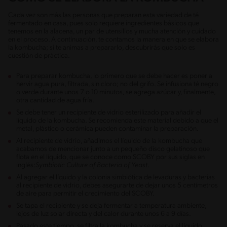
Cada vez son más las personas que preparan esta variedad de té
fermentado en casa, pues solo requiere ingredientes básicos que
tenemos en la alacena, un par de utensilios y mucha atención y cuidado
en el proceso. A continuación, te contamos la manera en que se elabora
la kombucha; si te animas a prepararlo, descubrirás que solo es
cuestión de práctica.
Para preparar kombucha, lo primero que se debe hacer es poner a
hervir agua pura, filtrada, sin cloro; no del grifo. Se infusiona té negro
o verde durante unos 7 o 10 minutos, se agrega azúcar y, finalmente,
otra cantidad de agua fría.
Se debe tener un recipiente de vidrio esterilizado para añadir el
líquido de la kombucha. Se recomienda este material debido a que el
metal, plástico o cerámica pueden contaminar la preparación.
Al recipiente de vidrio, añadimos el líquido de la kombucha que
acabamos de mencionar junto a un pequeño disco gelatinoso que
flota en el líquido, que se conoce como SCOBY por sus siglas en
inglés:
Symbiotic Culture of Bacteria of Yeast
.
Al agregar el líquido y la colonia simbiótica de levaduras y bacterias
al recipiente de vidrio, debes asegurarte de dejar unos 5 centímetros
de aire para permitir el crecimiento del SCOBY.
Se tapa el recipiente y se deja fermentar a temperatura ambiente,
lejos de luz solar directa y del calor durante unos 6 a 9 días.
Pasado este tiempo, se filtra la kombucha y se reserva el líquido