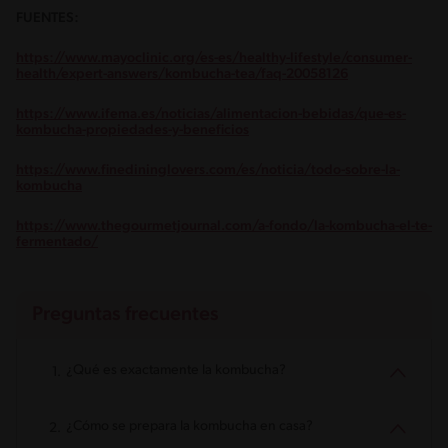
FUENTES:
https://www.mayoclinic.org/es-es/healthy-lifestyle/consumer-
health/expert-answers/kombucha-tea/faq-20058126
https://www.ifema.es/noticias/alimentacion-bebidas/que-es-
kombucha-propiedades-y-beneficios
https://www.finedininglovers.com/es/noticia/todo-sobre-la-
kombucha
https://www.thegourmetjournal.com/a-fondo/la-kombucha-el-te-
fermentado/
Preguntas frecuentes
¿Qué es exactamente la kombucha?
¿Cómo se prepara la kombucha en casa?