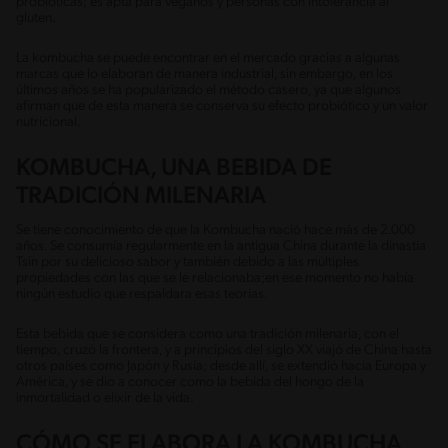
probióticas; es apta para veganos y personas con intolerancia al
gluten.
La kombucha se puede encontrar en el mercado gracias a algunas
marcas que lo elaboran de manera industrial, sin embargo, en los
últimos años se ha popularizado el método casero, ya que algunos
afirman que de esta manera se conserva su efecto probiótico y un valor
nutricional.
KOMBUCHA, UNA BEBIDA DE
TRADICIÓN MILENARIA
Se tiene conocimiento de que la Kombucha nació hace más de 2.000
años. Se consumía regularmente en la antigua China durante la dinastía
Tsin por su delicioso sabor y también debido a las múltiples
propiedades con las que se le relacionaba;en ese momento no había
ningún estudio que respaldara esas teorías.
Esta bebida que se considera como una tradición milenaria, con el
tiempo, cruzó la frontera, y a principios del siglo XX viajó de China hasta
otros países como Japón y Rusia; desde allí, se extendió hacia Europa y
América, y se dio a conocer como la bebida del hongo de la
inmortalidad o elixir de la vida.
CÓMO SE ELABORA LA KOMBUCHA