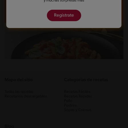
y muchas sorpresas más
Regístrate
Mapa del sitio
Categorias de recetas
Todas las recetas
Recetas Fáciles
Recetarios descargables
Recetas Rápidas
Pollo
Postres
Sopas y Cremas
Blog