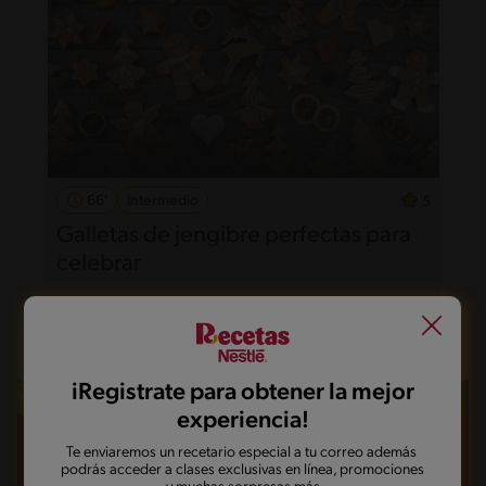
66'
Intermedio
5
Galletas de jengibre perfectas para
celebrar
iRegistrate para obtener la mejor
experiencia!
Te enviaremos un recetario especial a tu correo además
podrás acceder a clases exclusivas en línea, promociones