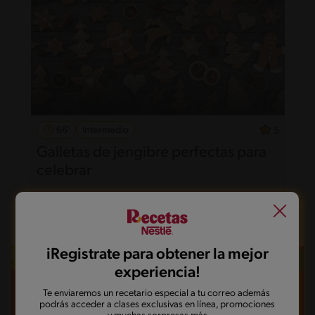
66'
Intermedio
5
Galletas de jengibre perfectas para
celebrar
iRegistrate para obtener la mejor
experiencia!
Te enviaremos un recetario especial a tu correo además
podrás acceder a clases exclusivas en línea, promociones