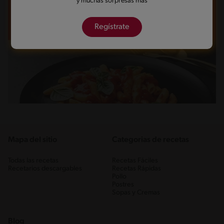
y muchas sorpresas más
Regístrate
Mapa del sitio
Categorias de recetas
Todas las recetas
Recetas Fáciles
Recetarios descargables
Recetas Rápidas
Pollo
Postres
Sopas y Cremas
Blog