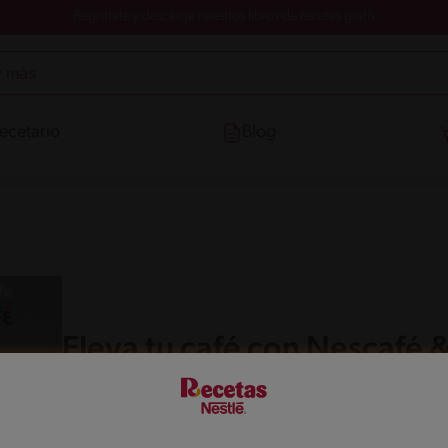
Registrate y descarga nuestros libros de recetas gratis
ecetario
Blog
Eleva tu café con Nescafé 
Descarga