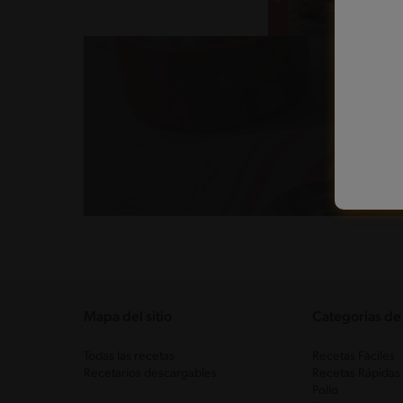
Mapa del sitio
Categorias de
Todas las recetas
Recetas Fáciles
Recetarios descargables
Recetas Rápidas
Pollo