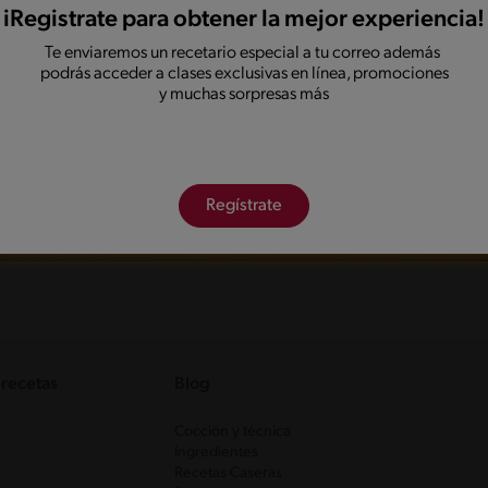
iRegistrate para obtener la mejor experiencia!
Te enviaremos un recetario especial a tu correo además
podrás acceder a clases exclusivas en línea, promociones
y muchas sorpresas más
Ve los otros recetarios
Descubre todos los recetarios de Recetas Nestlé.
Regresar
Regístrate
 recetas
Blog
Cocción y técnica
Ingredientes
Recetas Caseras