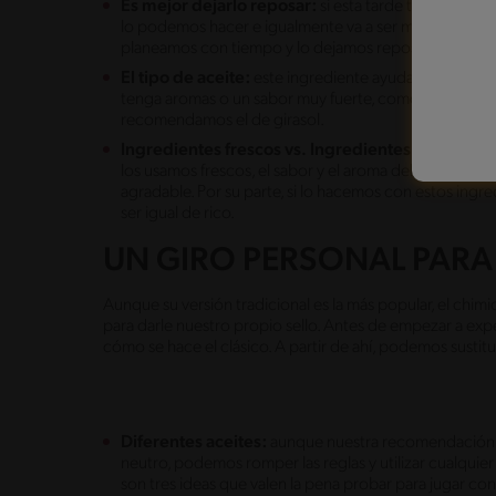
Es mejor dejarlo reposar:
si esta tarde tenemos una
lo podemos hacer e igualmente va a ser muy rico. Sin
planeamos con tiempo y lo dejamos reposar entre una
El tipo de aceite:
este ingrediente ayuda muchísimo 
tenga aromas o un sabor muy fuerte, como puede ser, p
recomendamos el de girasol.
Ingredientes frescos vs.
Ingredientes en polvo:
los usamos frescos, el sabor y el aroma del chimichurr
agradable. Por su parte, si lo hacemos con estos ingre
ser igual de rico.
UN GIRO PERSONAL PARA
Aunque su versión tradicional es la más popular, el chim
para darle nuestro propio sello. Antes de empezar a expe
cómo se hace el clásico. A partir de ahí, podemos sustitu
Diferentes aceites:
aunque nuestra recomendación pa
neutro, podemos romper las reglas y utilizar cualquier 
son tres ideas que valen la pena probar para jugar con