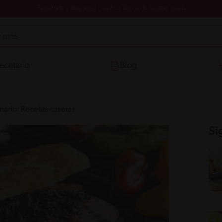
Registrate y descarga nuestros libros de recetas gratis
ecetario
Blog
inario: Recetas caseras
Si