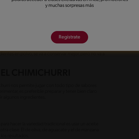
 parrilla y todavía no hemos preparado el chimichurri,
y muchas sorpresas más
 embargo, los mejores resultados se obtienen cuando
 noche y un día.
a mezclar los sabores, por eso no queremos que
or ejemplo, el aceite de oliva. Debido a esto es que
Regístrate
acá nos referimos específicamente al ajo y el perejil. Si
i van a tener más presencia, el resultado es muy
dientes en polvo, se va a conservar mejor, pero no va a
 EL CHIMICHURRI
ichurri nos permite jugar con todo tipo de sabores
rimentar, es preferible preparar y tener bien claro
ir algunos ingredientes.
ra hacer la variedad tradicional es usar un aceite
otra clase. El de oliva, de aguacate y el de manzana
 los resultados.