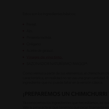
Estos son los ingredientes básicos:
Perejil.
Ajo.
Pimienta molida.
Orégano.
Aceite de girasol.
Vinagre de vino tinto.
SAZONADOR NATURÍSIMO MAGGI®.
Como vemos a partir de sus elementos, el chimichurri clá
característica, en realidad no se usa una gran cantidad. 
ingrediente que no puede faltar en la versión clásica.
¡PREPAREMOS UN CHIMICHURRI 
Ya conocemos los ingredientes que necesitamos, así que
Vale la pena aclarar que tenemos que picar finamente el pe