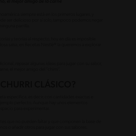
no, el mejor amigo de la carne
oamérica siempre está en los primeros lugares, y
de ser delicioso por sí solo, tampoco podemos negar
ninguna parrilla.
orias y teorías al respecto, hoy en día es imposible
illosa salsa, en Recetas Nestlé® la queremos a explorar
ional, repasar algunas ideas para jugar con su sabor,
ne, el mejor amigo del “chimi”.
ICHURRI CLÁSICO?
eta específica, es decir, con cantidades exactas e
ejemplo perfecto. Aunque hay unos elementos
spacio para experimentar.
entes que no pueden faltar y que componen la base de
unos o añadir otros para jugar con sus sabores.