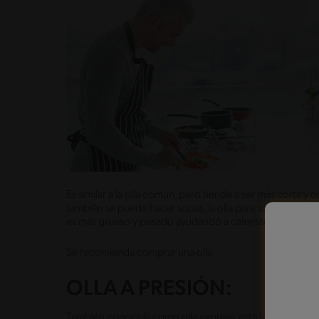
Es similar a la olla común, pero tiende a ser más corta 
también se puede hacer sopas, la olla para sopas es útil
es más grueso y pesado ayudando a calentar la sopa es
Se recomienda comprar una olla
OLLA A PRESIÓN:
También conocida como olla express, esta famosa olla l