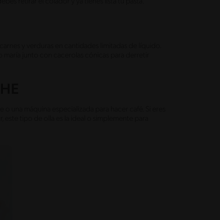
es retirar el colador y ya tienes lista tu pasta.
 carnes y verduras en cantidades limitadas de líquido.
o maría junto con cacerolas cónicas para derretir
CHE
eche o una máquina especializada para hacer café. Si eres
 este tipo de olla es la ideal o simplemente para