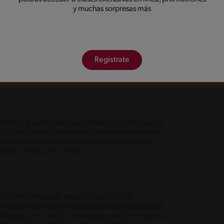
nos indica que algo delicioso se está cocinando allí.
y muchas sorpresas más
 que atrapa todo el líquido y el vapor dentro de la olla.
ndo alimentos en el interior hasta un 70% más rápido.
que hace que el punto de ebullición del agua supere
cocción más rápida sin quemar los alimentos. Debido a
Regístrate
se extrae el olor y el sabor de los alimentos de manera
e metal que se encuentra en el interior por encima del
o ya que puedes hacer varias preparaciones en ella.
puedes ir cocinando otros ingredientes como papa,
empo a la hora de cocinar.
lla, en el mercado existen 2 tipos de olla
con tapa de cierre perforada para que puedas agregar
 de olla es con colador de metal que va dentro de una