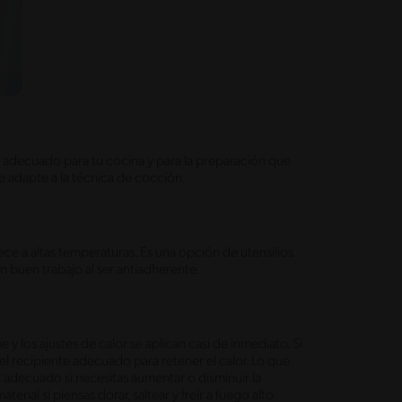
más adecuado para tu cocina y para la preparación que
 se adapte a la técnica de cocción.
ece a altas temperaturas. Es una opción de utensilios
n buen trabajo al ser antiadherente.
 y los ajustes de calor se aplican casi de inmediato. Si
el recipiente adecuado para retener el calor. Lo que
el adecuado si necesitas aumentar o disminuir la
rial si piensas dorar, saltear y freír a fuego alto