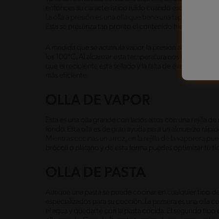
entonces su característico ruido cuando escapa el vapor 
La olla a presión es una olla que tiene una tapa hermética
Esta se presuriza tan pronto el contenido hierve, cocina
A medida que se acumula vapor, la presión aumenta, lo 
los 100°C. Al alcanzar esta temperatura nos brinda una 
que el recipiente está sellado y la falta de evaporación, 
más eficiente.
OLLA DE VAPOR
Esta es una olla grande con lados altos con una rejilla d
fondo. Esta olla es de gran ayuda para un almuerzo rápid
Mientras cocinas un arroz, en la rejilla de la vaporera 
brócoli o plátano y de esta forma puedes optimizar tu ti
OLLA DE PASTA
Aunque una pasta se puede cocinar en cualquier tipo de o
especializados para su cocción. La primera es una olla 
el agua y quedarte con la pasta cocida. El segundo tipo