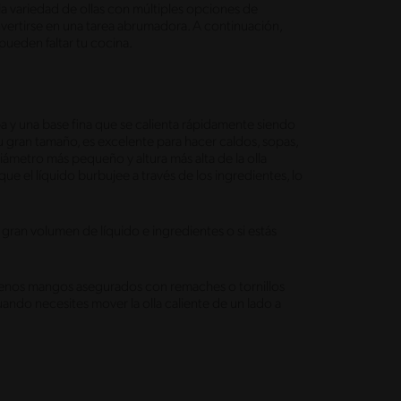
 variedad de ollas con múltiples opciones de
vertirse en una tarea abrumadora. A continuación,
 pueden faltar tu cocina.
pa y una base fina que se calienta rápidamente siendo
 gran tamaño, es excelente para hacer caldos, sopas,
diámetro más pequeño y altura más alta de la olla
que el líquido burbujee a través de los ingredientes, lo
n gran volumen de líquido e ingredientes o si estás
uenos mangos asegurados con remaches o tornillos
ando necesites mover la olla caliente de un lado a