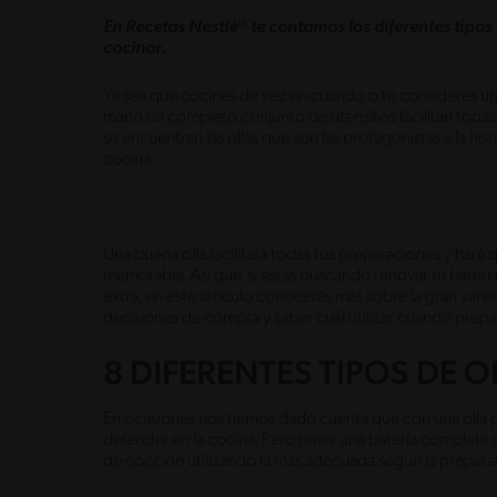
En Recetas Nestlé® te contamos los diferentes tipos
cocinar.
Ya sea que cocines de vez en cuando o te consideres un 
mano un completo conjunto de utensilios facilitan todas l
se encuentran las ollas que son las protagonistas a la h
cocina.
Una buena olla facilitará todas tus preparaciones y hará
memorable. Así que, si estás buscando renovar tu baterí
extra, en este artículo conocerás más sobre la gran var
decisiones de compra y saber cuál utilizar cuando prep
8 DIFERENTES TIPOS DE O
En ocasiones nos hemos dado cuenta que con una olla 
defender en la cocina. Pero tener una batería completa de
de cocción utilizando la más adecuada según la prepara