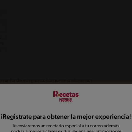
y con un fondo más grueso. Aunque en la olla común
 cuando se necesita hacer sopas más espesas. El fondo
pesa de manera uniforme sin quemarla.
iRegistrate para obtener la mejor experiencia!
Te enviaremos un recetario especial a tu correo además
legó a las cocinas del mundo en el año de 1938, desde
podrás acceder a clases exclusivas en línea, promociones