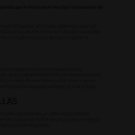
 de olla que te harán todo más fácil al momento de
experto cocinero aficionado, sabes que tener a la
as labores culinarias, entre esos utensilios esenciales
ora de una buena cocción y de hacer magia en la
 que cocinar se convierta en una experiencia
a de cocina o simplemente estás necesitando una olla
iedad de ollas y de esta forma puedas tomar mejores
ares tu próximo desayuno, almuerzo o cena en casa.
LLAS
pequeña, otra grande y un sartén nos podemos
 ollas nos puede facilitar el trabajo y ahorrar tiempo
ción que vayamos a hacer.