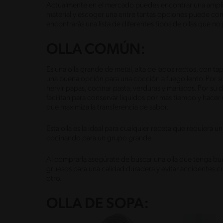
Actualmente en el mercado puedes encontrar una amplia
material y escoger una entre tantas opciones puede con
encontrarás una lista de diferentes tipos de ollas que no
OLLA COMÚN:
Es una olla grande de metal, alta de lados rectos, con ta
una buena opción para una cocción a fuego lento. Por su
hervir papas, cocinar pasta, verduras y mariscos. Por su 
facilitan para conservar líquidos por más tiempo y hacer 
que maximiza la transferencia de sabor.
Esta olla es la ideal para cualquier receta que requiera u
cocinando para un grupo grande.
Al comprarla asegúrate de buscar una olla que tenga b
gruesos para una calidad duradera y evitar accidentes cu
otro.
OLLA DE SOPA: