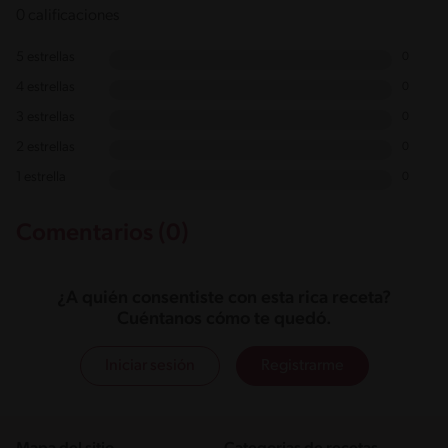
0 calificaciones
5 estrellas
0
4 estrellas
0
3 estrellas
0
2 estrellas
0
1 estrella
0
Comentarios (0)
¿A quién consentiste con esta rica receta?
Cuéntanos cómo te quedó.
Iniciar sesión
Registrarme