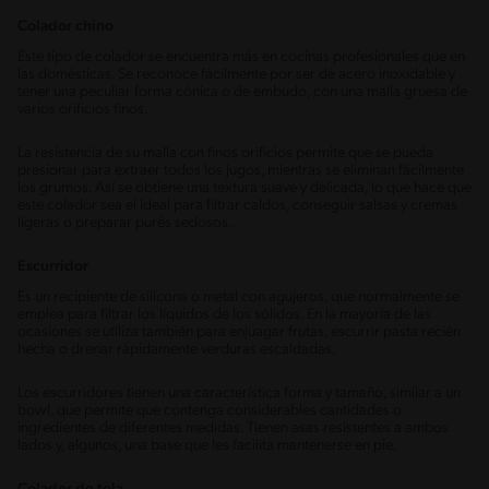
Colador chino
Este tipo de colador se encuentra más en cocinas profesionales que en
las domésticas. Se reconoce fácilmente por ser de acero inoxidable y
tener una peculiar forma cónica o de embudo, con una malla gruesa de
varios orificios finos.
La resistencia de su malla con finos orificios permite que se pueda
presionar para extraer todos los jugos, mientras se eliminan fácilmente
los grumos. Así se obtiene una textura suave y delicada, lo que hace que
este colador sea el ideal para filtrar caldos, conseguir salsas y cremas
ligeras o preparar purés sedosos.
Escurridor
Es un recipiente de silicona o metal con agujeros, que normalmente se
emplea para filtrar los líquidos de los sólidos. En la mayoría de las
ocasiones se utiliza también para enjuagar frutas, escurrir pasta recién
hecha o drenar rápidamente verduras escaldadas.
Los escurridores tienen una característica forma y tamaño, similar a un
bowl, que permite que contenga considerables cantidades o
ingredientes de diferentes medidas. Tienen asas resistentes a ambos
lados y, algunos, una base que les facilita mantenerse en pie.