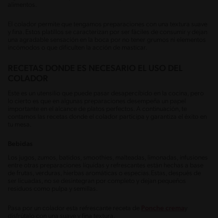
alimentos.
El colador permite que tengamos preparaciones con una textura suave
y fina. Estos platillos se caracterizan por ser fáciles de consumir y dejan
una agradable sensación en la boca por no tener grumos ni elementos
incómodos o que dificulten la acción de masticar.
RECETAS DONDE ES NECESARIO EL USO DEL
COLADOR
Este es un utensilio que puede pasar desapercibido en la cocina, pero
lo cierto es que en algunas preparaciones desempeña un papel
importante en el alcance de platos perfectos. A continuación, te
contamos las recetas donde el colador participa y garantiza el éxito en
tu mesa.
Bebidas
Los jugos, zumos, batidos, smoothies, malteadas, limonadas, infusiones
entre otras preparaciones líquidas y refrescantes están hechas a base
de frutas, verduras, hierbas aromáticas o especias.Estas, después de
ser licuadas, no se desintegran por completo y dejan pequeños
residuos como pulpa y semillas.
Pasa por un colador esta refrescante receta de
Ponche crema
y
disfrútalo con una suave y fina textura.