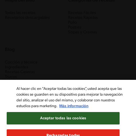
Mapa del sitio
Categorias de recetas
Todas las recetas
Recetas Fáciles
Recetarios descargables
Recetas Rápidas
Pollo
Postres
Sopas y Cremas
Blog
Cocción y técnica
Ingredientes
Recetas Caseras
Trucos
Al hacer clic en “Aceptar todas las cookies”, usted acepta que las
cookies se guarden en su dispositivo para mejorar la navegación
del sitio, analizar el uso del mismo, y colaborar con nuestros
estudios para marketing.
Más información
Aceptar todas las cookies
Nestlé Venezuela, S.A. RIF J-00012926-6 ©2019, Nestlé. Marcas
registradas por Société des Produits Nestlé, S.A. Vevey (Suiza)
Rechazarlas todas