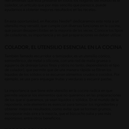
herramientas que está presente en todos los hogares del mundo es el
colador, un artículo que por más sencillo que parezca, puede
ayudarnos a obtener mejores resultados en las recetas.
En esta oportunidad, en Recetas Nestlé® dedicaremos esta nota a un
utensilio muy versátil, que cumple con diversas funciones en la cocina,
que pasan desapercibidas en la mayoría de las veces. Conoce los tipos
de coladores, su importancia y en qué preparaciones se deben utilizar.
COLADOR, EL UTENSILIO ESENCIAL EN LA COCINA
También llamado escurridor o tamizador, es un utensilio cónico,
semiesférico, de metal o silicona, con una red de malla gruesa o
agujeros de drenaje (unos finos y otros no tanto, dependiendo el tipo
de colador), que permite que de una manera rápida se filtren los
líquidos de los sólidos o se escurran alimentos crudos o cocidos. Por
ejemplo, se usa para enjuagar frutas y verduras o escurrir pastas.
La importancia que tiene este utensilio en la cocina radica en que
permite separar los elementos que no queremos en las preparaciones
de los que sí queremos, ya sean líquidos o sólidos. En el mundo de la
repostería, este elemento es esencial para tamizar los ingredientes y
obtener mejores resultados, como evitar que se formen grumos,
incorporar más aire a la mezcla, que el bizcocho suba y sea más
esponjoso, entre otros beneficios.