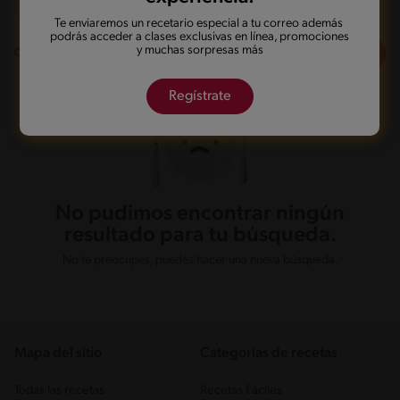
Dieta
Te enviaremos un recetario especial a tu correo además
podrás acceder a clases exclusivas en línea, promociones
y muchas sorpresas más
Filtros
0
recetas
Regístrate
No pudimos encontrar ningún
resultado para tu búsqueda.
No te preocupes, puedes hacer una nueva búsqueda.
Mapa del sitio
Categorias de recetas
Todas las recetas
Recetas Fáciles