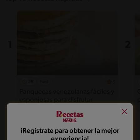
28'
Fácil
5
Panquecas venezolanas fáciles y
esponjosas para disfrutar
iRegistrate para obtener la mejor
experiencia!