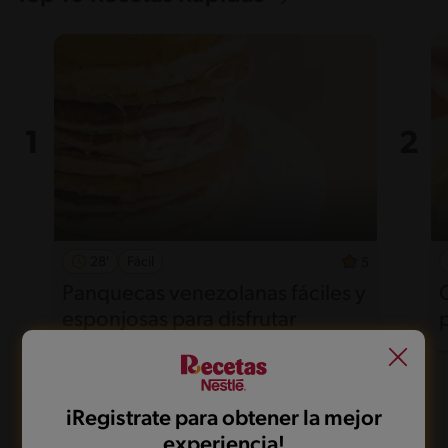
28'
Fácil
5
Panquecas venezolanas fáciles y
esponjosas para disfrutar
iRegistrate para obtener la mejor
experiencia!