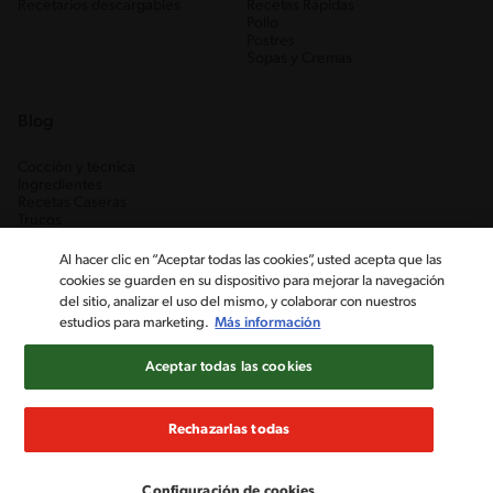
Recetarios descargables
Recetas Rápidas
Pollo
Postres
Sopas y Cremas
Blog
Cocción y técnica
Ingredientes
Recetas Caseras
Trucos
Al hacer clic en “Aceptar todas las cookies”, usted acepta que las
cookies se guarden en su dispositivo para mejorar la navegación
del sitio, analizar el uso del mismo, y colaborar con nuestros
estudios para marketing.
Más información
Aceptar todas las cookies
Nestlé Venezuela, S.A. RIF J-00012926-6 ©2019, Nestlé. Marcas
registradas por Société des Produits Nestlé, S.A. Vevey (Suiza)
Rechazarlas todas
Aviso de Privacidad
Términos y condiciones
Configuración de cookies
Configuración de cookies