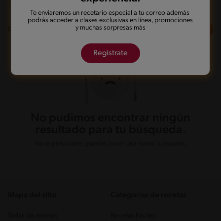
Sin lactosa
Te enviaremos un recetario especial a tu correo además
podrás acceder a clases exclusivas en línea, promociones
y muchas sorpresas más
Filtros
0
recetas
Regístrate
No pudimos encontrar ningún
resultado para tu búsqueda.
No te preocupes, puedes hacer una nueva búsqueda.
Mapa del sitio
Categorias de recetas
Todas las recetas
Recetas Fáciles