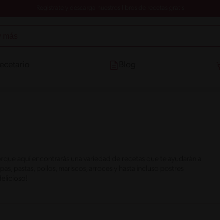
Registrate y descarga nuestros libros de recetas gratis
ecetario
Blog
rque aquí encontrarás una variedad de recetas que te ayudarán a
s, pastas, pollos, mariscos, arroces y hasta incluso postres
elicioso!