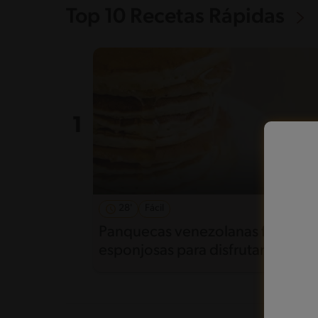
Top 10 Recetas Rápidas
28'
Fácil
5
Panquecas venezolanas fáciles y
esponjosas para disfrutar