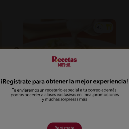
iRegistrate para obtener la mejor experiencia!
16'
Intermedio
Te enviaremos un recetario especial a tu correo además
Cómo hacer salsa de atún para
podrás acceder a clases exclusivas en línea, promociones
y muchas sorpresas más
pasta con sazón criollo
Regístrate