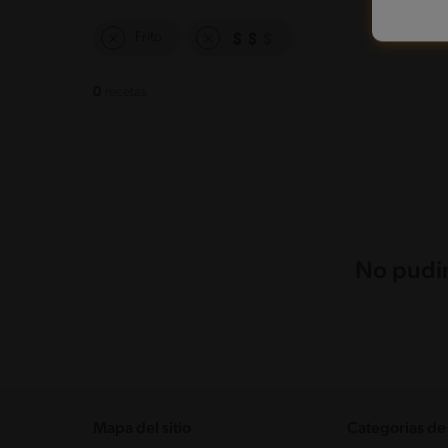
Frito
0
recetas
No pudim
Mapa del sitio
Categorias de