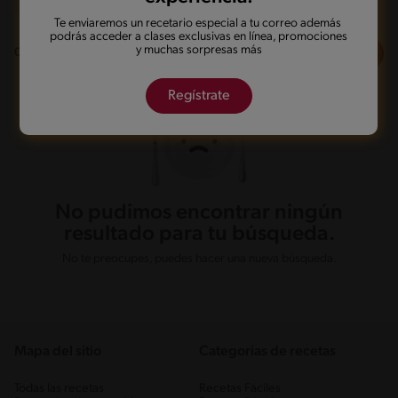
Fácil
Te enviaremos un recetario especial a tu correo además
podrás acceder a clases exclusivas en línea, promociones
y muchas sorpresas más
Filtros
0
recetas
Regístrate
No pudimos encontrar ningún
resultado para tu búsqueda.
No te preocupes, puedes hacer una nueva búsqueda.
Mapa del sitio
Categorias de recetas
Todas las recetas
Recetas Fáciles