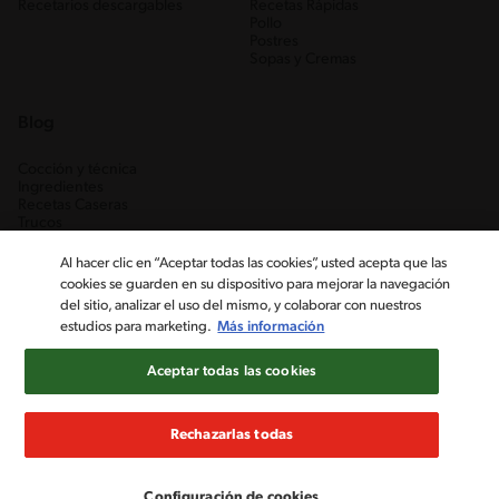
Recetarios descargables
Recetas Rápidas
Pollo
Postres
Sopas y Cremas
Blog
Cocción y técnica
Ingredientes
Recetas Caseras
Trucos
Al hacer clic en “Aceptar todas las cookies”, usted acepta que las
cookies se guarden en su dispositivo para mejorar la navegación
del sitio, analizar el uso del mismo, y colaborar con nuestros
estudios para marketing.
Más información
Aceptar todas las cookies
Nestlé Venezuela, S.A. RIF J-00012926-6 ©2019, Nestlé. Marcas
registradas por Société des Produits Nestlé, S.A. Vevey (Suiza)
Rechazarlas todas
Aviso de Privacidad
Términos y condiciones
Configuración de cookies
Configuración de cookies