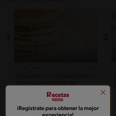
28'
Fácil
5
Panquecas venezolanas fáciles y
esponjosas para disfrutar
iRegistrate para obtener la mejor
experiencia!