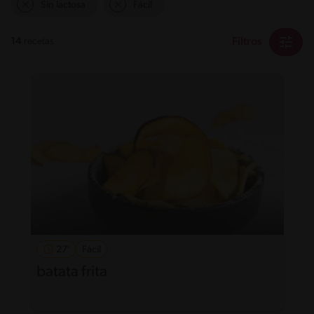
Sin lactosa
Fácil
Filtros
14
recetas
27'
Fácil
batata frita