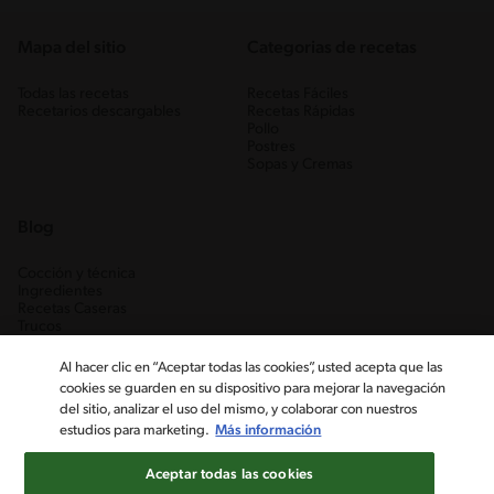
Mapa del sitio
Categorias de recetas
Todas las recetas
Recetas Fáciles
Recetarios descargables
Recetas Rápidas
Pollo
Postres
Sopas y Cremas
Blog
Cocción y técnica
Ingredientes
Recetas Caseras
Trucos
Al hacer clic en “Aceptar todas las cookies”, usted acepta que las
cookies se guarden en su dispositivo para mejorar la navegación
del sitio, analizar el uso del mismo, y colaborar con nuestros
estudios para marketing.
Más información
Aceptar todas las cookies