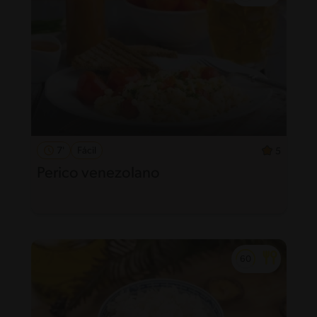
7'
Fácil
5
Perico venezolano