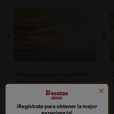
28'
Fácil
5
Panquecas venezolanas fáciles y
esponjosas para disfrutar
iRegistrate para obtener la mejor
experiencia!