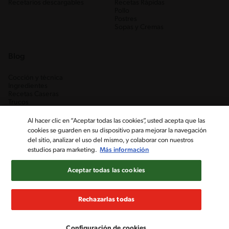
Recetarios descargables
Recetas Rápidas
Pollo
Postres
Sopas y Cremas
Blog
Cocción y técnica
Ingredientes
Recetas Caseras
Trucos
Al hacer clic en “Aceptar todas las cookies”, usted acepta que las
cookies se guarden en su dispositivo para mejorar la navegación
del sitio, analizar el uso del mismo, y colaborar con nuestros
estudios para marketing.
Más información
Aceptar todas las cookies
Nestlé Venezuela, S.A. RIF J-00012926-6 ©2019, Nestlé. Marcas
registradas por Société des Produits Nestlé, S.A. Vevey (Suiza)
Rechazarlas todas
Aviso de Privacidad
Términos y condiciones
Configuración de cookies
Configuración de cookies