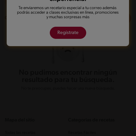
Olla de presión
Te enviaremos un recetario especial a tu correo además
podrás acceder a clases exclusivas en línea, promociones
y muchas sorpresas más
Filtros
0
recetas
Regístrate
No pudimos encontrar ningún
resultado para tu búsqueda.
No te preocupes, puedes hacer una nueva búsqueda.
Mapa del sitio
Categorias de recetas
Todas las recetas
Recetas Fáciles