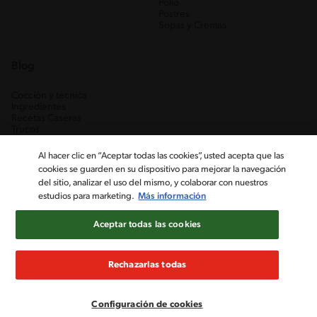
Pollo
Postres
Sopas y Cremas
Blog
Cocción y técnica
Ingredientes
Recetas Caseras
Trucos
Al hacer clic en “Aceptar todas las cookies”, usted acepta que las
cookies se guarden en su dispositivo para mejorar la navegación
del sitio, analizar el uso del mismo, y colaborar con nuestros
estudios para marketing.
Más información
Aceptar todas las cookies
Nestlé Venezuela, S.A. RIF J-00012926-6 ©2019, Nestlé. Marcas
registradas por Société des Produits Nestlé, S.A. Vevey (Suiza)
Rechazarlas todas
Aviso de Privacidad
Términos y condiciones
Configuración de cookies
Configuración de cookies