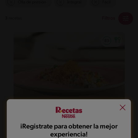
Olla de presión
Integral
Fácil
Filtros
3
recetas
35'
Fácil
Arroz primavera
iRegistrate para obtener la mejor
experiencia!