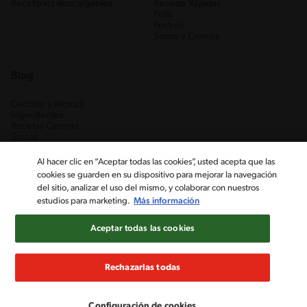
Recetarios descargables
Recetas Rápidas
Pollo
Postres
Sopas y Cremas
Blog
Cocción y técnica
Ingredientes
Recetas Caseras
Trucos
Al hacer clic en “Aceptar todas las cookies”, usted acepta que las
cookies se guarden en su dispositivo para mejorar la navegación
del sitio, analizar el uso del mismo, y colaborar con nuestros
estudios para marketing.
Más información
Aceptar todas las cookies
Nestlé Venezuela, S.A. RIF J-00012926-6 ©2019, Nestlé. Marcas
registradas por Société des Produits Nestlé, S.A. Vevey (Suiza)
Rechazarlas todas
Aviso de Privacidad
Términos y condiciones
Configuración de cookies
Configuración de cookies