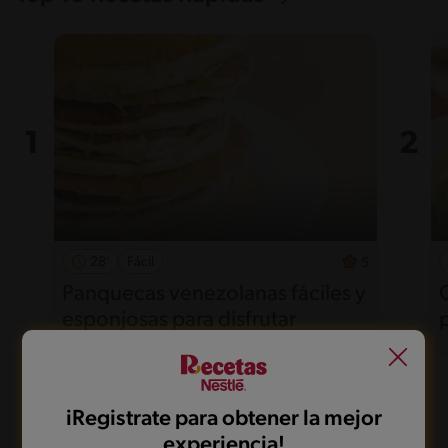
28'
Fácil
5
Panquecas venezolanas fáciles y
esponjosas para disfrutar
iRegistrate para obtener la mejor
experiencia!