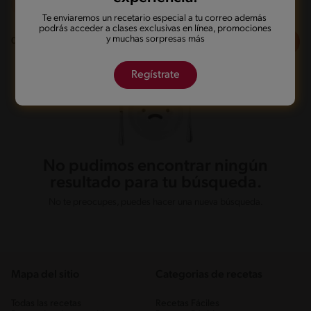
Frito
Mas de 121 min
Te enviaremos un recetario especial a tu correo además
podrás acceder a clases exclusivas en línea, promociones
y muchas sorpresas más
Filtros
0
recetas
Regístrate
No pudimos encontrar ningún
resultado para tu búsqueda.
No te preocupes, puedes hacer una nueva búsqueda.
Mapa del sitio
Categorias de recetas
Todas las recetas
Recetas Fáciles