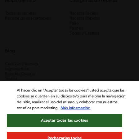
Mapa del sitio
Categorias de recetas
Todas las recetas
Recetas Fáciles
Recetarios descargables
Recetas Rápidas
Pollo
Postres
Sopas y Cremas
Blog
Cocción y técnica
Ingredientes
Recetas Caseras
Trucos
Al hacer clic en “Aceptar todas las cookies”, usted acepta que las
cookies se guarden en su dispositivo para mejorar la navegación
del sitio, analizar el uso del mismo, y colaborar con nuestros
estudios para marketing.
Más información
Aceptar todas las cookies
Nestlé Venezuela, S.A. RIF J-00012926-6 ©2019, Nestlé. Marcas
registradas por Société des Produits Nestlé, S.A. Vevey (Suiza)
Rechazarlas todas