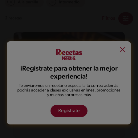
A la parrilla
Intermedio
Filtros
2
recetas
iRegistrate para obtener la mejor
experiencia!
Te enviaremos un recetario especial a tu correo además
podrás acceder a clases exclusivas en línea, promociones
y muchas sorpresas más
30'
Intermedio
Regístrate
Salmón entero a la parrilla