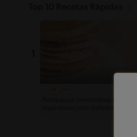
Top 10 Recetas Rápidas
28'
Fácil
5
Panquecas venezolanas fáciles y
esponjosas para disfrutar