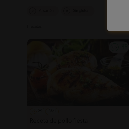
Al sartén
Sin gluten
1
recetas
29'
Fácil
Receta de pollo fiesta