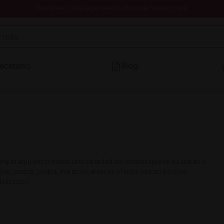
Registrate y descarga nuestros libros de recetas gratis
ecetario
Blog
rque aquí encontrarás una variedad de recetas que te ayudarán a
s, pastas, pollos, mariscos, arroces y hasta incluso postres
elicioso!