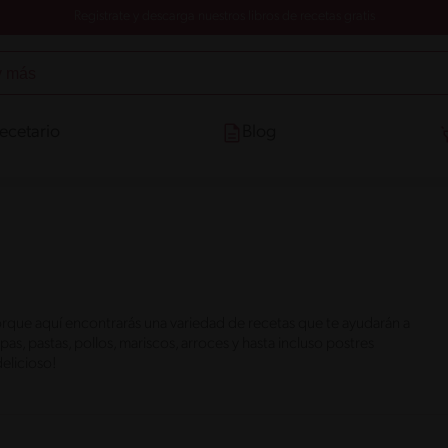
Registrate y descarga nuestros libros de recetas gratis
ecetario
Blog
rque aquí encontrarás una variedad de recetas que te ayudarán a
s, pastas, pollos, mariscos, arroces y hasta incluso postres
elicioso!