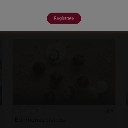
Regístrate
25'
Fácil
5
Bombones cítricos