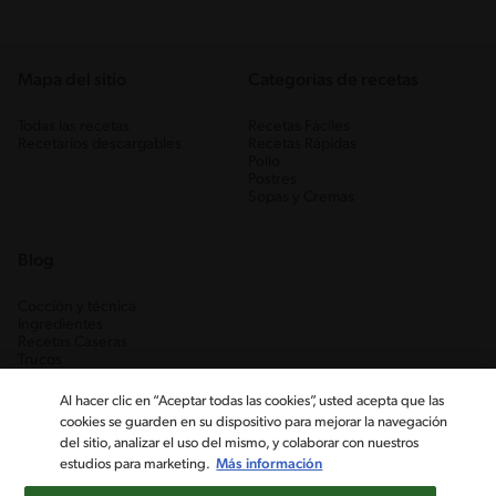
Mapa del sitio
Categorias de recetas
Todas las recetas
Recetas Fáciles
Recetarios descargables
Recetas Rápidas
Pollo
Postres
Sopas y Cremas
Blog
Cocción y técnica
Ingredientes
Recetas Caseras
Trucos
Al hacer clic en “Aceptar todas las cookies”, usted acepta que las
cookies se guarden en su dispositivo para mejorar la navegación
del sitio, analizar el uso del mismo, y colaborar con nuestros
estudios para marketing.
Más información