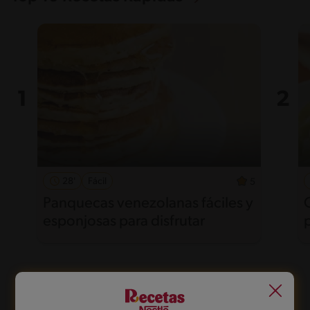
28'
Fácil
5
Panquecas venezolanas fáciles y
esponjosas para disfrutar