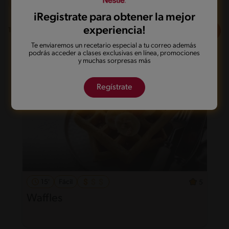
Dieta
iRegistrate para obtener la mejor
experiencia!
Filtros
1
recetas
Te enviaremos un recetario especial a tu correo además
podrás acceder a clases exclusivas en línea, promociones
y muchas sorpresas más
Regístrate
15'
Fácil
5
Waffles